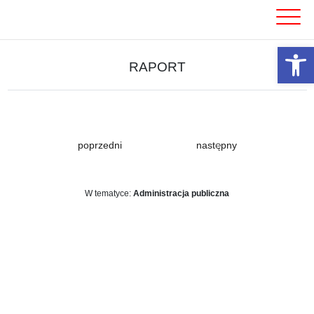
Skip
to
content
Otwórz 
RAPORT
poprzedni
następny
W tematyce:
Administracja publiczna