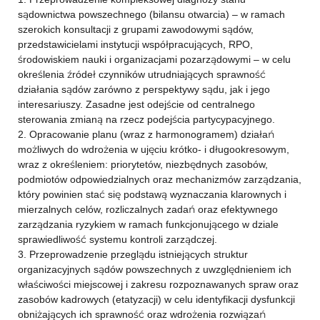
sądownictwa powszechnego (bilansu otwarcia) – w ramach
szerokich konsultacji z grupami zawodowymi sądów,
przedstawicielami instytucji współpracujących, RPO,
środowiskiem nauki i organizacjami pozarządowymi – w celu
określenia źródeł czynników utrudniających sprawność
działania sądów zarówno z perspektywy sądu, jak i jego
interesariuszy. Zasadne jest odejście od centralnego
sterowania zmianą na rzecz podejścia partycypacyjnego.
2. Opracowanie planu (wraz z harmonogramem) działań
możliwych do wdrożenia w ujęciu krótko- i długookresowym,
wraz z określeniem: priorytetów, niezbędnych zasobów,
podmiotów odpowiedzialnych oraz mechanizmów zarządzania,
który powinien stać się podstawą wyznaczania klarownych i
mierzalnych celów, rozliczalnych zadań oraz efektywnego
zarządzania ryzykiem w ramach funkcjonującego w dziale
sprawiedliwość systemu kontroli zarządczej.
3. Przeprowadzenie przeglądu istniejących struktur
organizacyjnych sądów powszechnych z uwzględnieniem ich
właściwości miejscowej i zakresu rozpoznawanych spraw oraz
zasobów kadrowych (etatyzacji) w celu identyfikacji dysfunkcji
obniżających ich sprawność oraz wdrożenia rozwiązań