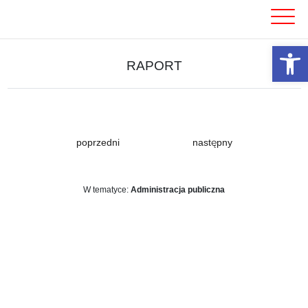
Skip
to
content
Otwórz 
RAPORT
poprzedni
następny
W tematyce:
Administracja publiczna