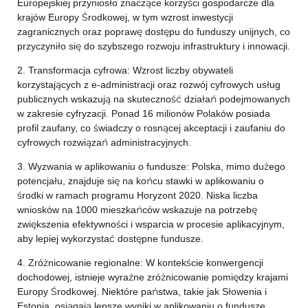
Europejskiej przyniosło znaczące korzyści gospodarcze dla
krajów Europy Środkowej, w tym wzrost inwestycji
zagranicznych oraz poprawę dostępu do funduszy unijnych, co
przyczyniło się do szybszego rozwoju infrastruktury i innowacji.
2. Transformacja cyfrowa: Wzrost liczby obywateli
korzystających z e-administracji oraz rozwój cyfrowych usług
publicznych wskazują na skuteczność działań podejmowanych
w zakresie cyfryzacji. Ponad 16 milionów Polaków posiada
profil zaufany, co świadczy o rosnącej akceptacji i zaufaniu do
cyfrowych rozwiązań administracyjnych.
3. Wyzwania w aplikowaniu o fundusze: Polska, mimo dużego
potencjału, znajduje się na końcu stawki w aplikowaniu o
środki w ramach programu Horyzont 2020. Niska liczba
wniosków na 1000 mieszkańców wskazuje na potrzebę
zwiększenia efektywności i wsparcia w procesie aplikacyjnym,
aby lepiej wykorzystać dostępne fundusze.
4. Zróżnicowanie regionalne: W kontekście konwergencji
dochodowej, istnieje wyraźne zróżnicowanie pomiędzy krajami
Europy Środkowej. Niektóre państwa, takie jak Słowenia i
Estonia, osiągają lepsze wyniki w aplikowaniu o fundusze