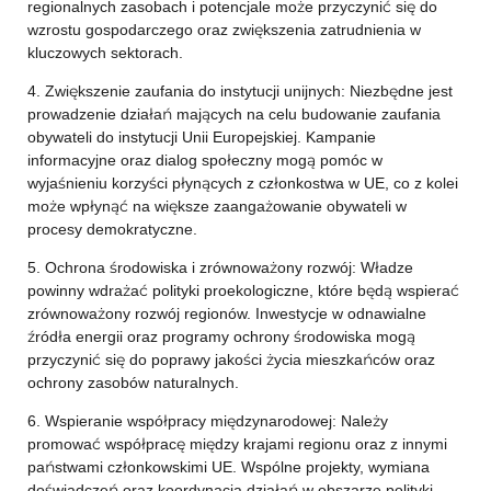
regionalnych zasobach i potencjale może przyczynić się do
wzrostu gospodarczego oraz zwiększenia zatrudnienia w
kluczowych sektorach.
4. Zwiększenie zaufania do instytucji unijnych: Niezbędne jest
prowadzenie działań mających na celu budowanie zaufania
obywateli do instytucji Unii Europejskiej. Kampanie
informacyjne oraz dialog społeczny mogą pomóc w
wyjaśnieniu korzyści płynących z członkostwa w UE, co z kolei
może wpłynąć na większe zaangażowanie obywateli w
procesy demokratyczne.
5. Ochrona środowiska i zrównoważony rozwój: Władze
powinny wdrażać polityki proekologiczne, które będą wspierać
zrównoważony rozwój regionów. Inwestycje w odnawialne
źródła energii oraz programy ochrony środowiska mogą
przyczynić się do poprawy jakości życia mieszkańców oraz
ochrony zasobów naturalnych.
6. Wspieranie współpracy międzynarodowej: Należy
promować współpracę między krajami regionu oraz z innymi
państwami członkowskimi UE. Wspólne projekty, wymiana
doświadczeń oraz koordynacja działań w obszarze polityki