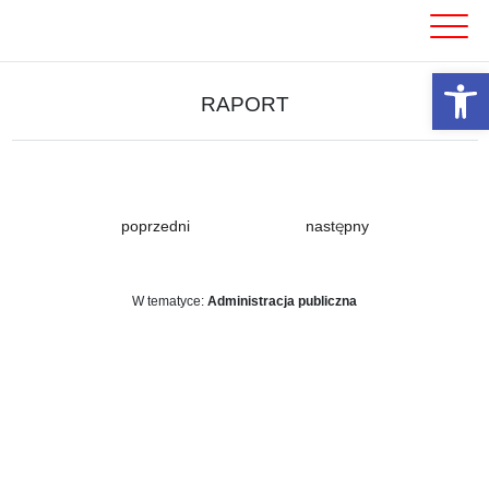
Skip
to
content
Otwórz 
RAPORT
poprzedni
następny
W tematyce:
Administracja publiczna