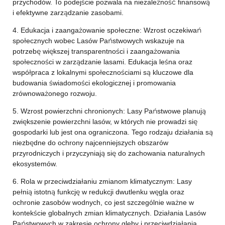
przychodów. To podejście pozwala na niezależność finansową
i efektywne zarządzanie zasobami.
4. Edukacja i zaangażowanie społeczne: Wzrost oczekiwań
społecznych wobec Lasów Państwowych wskazuje na
potrzebę większej transparentności i zaangażowania
społeczności w zarządzanie lasami. Edukacja leśna oraz
współpraca z lokalnymi społecznościami są kluczowe dla
budowania świadomości ekologicznej i promowania
zrównoważonego rozwoju.
5. Wzrost powierzchni chronionych: Lasy Państwowe planują
zwiększenie powierzchni lasów, w których nie prowadzi się
gospodarki lub jest ona ograniczona. Tego rodzaju działania są
niezbędne do ochrony najcenniejszych obszarów
przyrodniczych i przyczyniają się do zachowania naturalnych
ekosystemów.
6. Rola w przeciwdziałaniu zmianom klimatycznym: Lasy
pełnią istotną funkcję w redukcji dwutlenku węgla oraz
ochronie zasobów wodnych, co jest szczególnie ważne w
kontekście globalnych zmian klimatycznych. Działania Lasów
Państwowych w zakresie ochrony gleby i przeciwdziałania