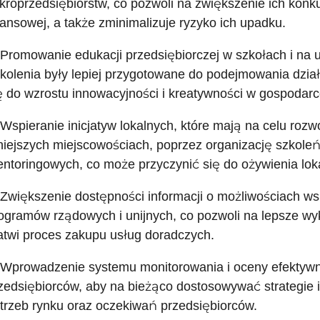
kroprzedsiębiorstw, co pozwoli na zwiększenie ich konku
nansowej, a także zminimalizuje ryzyko ich upadku.
 Promowanie edukacji przedsiębiorczej w szkołach i na
kolenia były lepiej przygotowane do podejmowania dział
ę do wzrostu innowacyjności i kreatywności w gospodarc
 Wspieranie inicjatyw lokalnych, które mają na celu rozw
iejszych miejscowościach, poprzez organizację szkole
ntoringowych, co może przyczynić się do ożywienia lok
 Zwiększenie dostępności informacji o możliwościach ws
ogramów rządowych i unijnych, co pozwoli na lepsze wy
atwi proces zakupu usług doradczych.
 Wprowadzenie systemu monitorowania i oceny efektyw
zedsiębiorców, aby na bieżąco dostosowywać strategie i
trzeb rynku oraz oczekiwań przedsiębiorców.