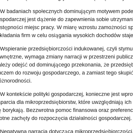
 W badaniach społecznych dominującym motywem podej
spodarczej jest dążenie do zapewnienia sobie utrzymani
stępności miejsc pracy. W miarę wzrostu zamożności s
kładania firm w celu osiągania wysokich dochodów staje 
 Wspieranie przedsiębiorczości indukowanej, czyli stymu
wnętrzne, wymaga zmiany narracji w przestrzeni public
leży odejść od dominującego przekonania, że przedsięb
uczem do rozwoju gospodarczego, a zamiast tego skupić 
różnorodności.
 W kontekście polityki gospodarczej, konieczne jest w
parcia dla mikroprzedsiębiorstw, które uwzględniają ich
ę borykają. Bezzwrotna pomoc finansowa oraz preferen
totne zachęty do rozpoczęcia działalności gospodarczej.
 Negatywna narracja dotycząca mikroprzedsiębiorczości,