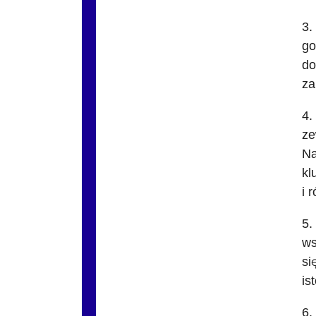
3.
go
do
za
4.
ze
Na
kl
i 
5.
ws
si
is
6.