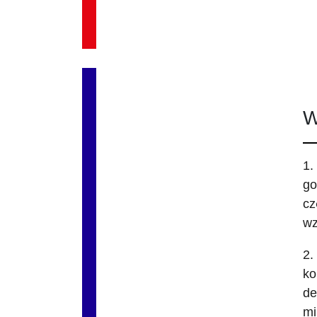
W
1.
go
cz
wz
2.
ko
de
mi