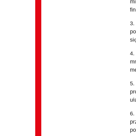
mi
fi
3.
po
si
4.
mn
me
5.
pr
uł
6.
pr
po