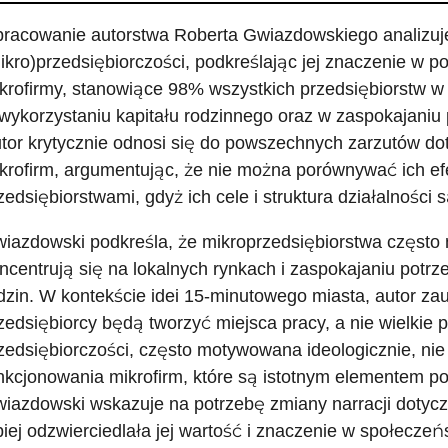
racowanie autorstwa Roberta Gwiazdowskiego analizuj
ikro)przedsiębiorczości, podkreślając jej znaczenie w p
krofirmy, stanowiące 98% wszystkich przedsiębiorstw w
wykorzystaniu kapitału rodzinnego oraz w zaspokajaniu 
tor krytycznie odnosi się do powszechnych zarzutów do
krofirm, argumentując, że nie można porównywać ich ef
zedsiębiorstwami, gdyż ich cele i struktura działalności
iazdowski podkreśla, że mikroprzedsiębiorstwa często n
ncentrują się na lokalnych rynkach i zaspokajaniu potrze
dzin. W kontekście idei 15-minutowego miasta, autor za
zedsiębiorcy będą tworzyć miejsca pracy, a nie wielkie 
zedsiębiorczości, często motywowana ideologicznie, nie
nkcjonowania mikrofirm, które są istotnym elementem po
iazdowski wskazuje na potrzebę zmiany narracji dotycz
piej odzwierciedlała jej wartość i znaczenie w społeczeń