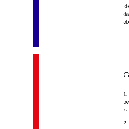
id
da
ob
G
1.
be
za
2.