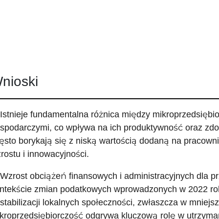
nioski
 Istnieje fundamentalna różnica między mikroprzedsięb
spodarczymi, co wpływa na ich produktywność oraz zdol
ęsto borykają się z niską wartością dodaną na pracownik
rostu i innowacyjności.
 Wzrost obciążeń finansowych i administracyjnych dla p
ntekście zmian podatkowych wprowadzonych w 2022 ro
stabilizacji lokalnych społeczności, zwłaszcza w mniejs
kroprzedsiębiorczość odgrywa kluczową rolę w utrzyman