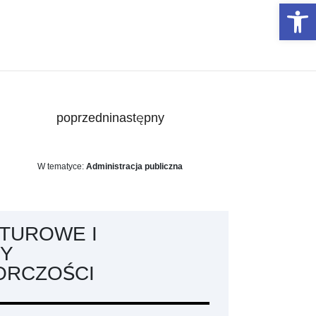
Otwórz 
poprzedni
następny
W tematyce:
Administracja publiczna
TUROWE I
Y
ORCZOŚCI