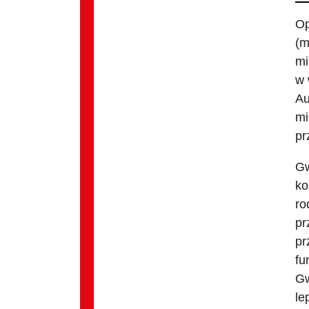
Op
(m
mi
w 
Au
mi
pr
Gw
ko
ro
pr
pr
fu
Gw
le