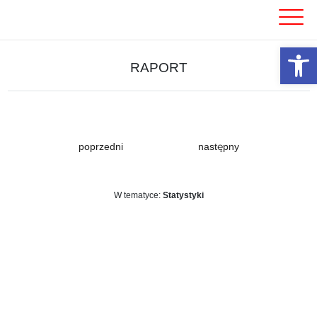
Skip
to
content
Otwórz 
RAPORT
poprzedni
następny
W tematyce:
Statystyki