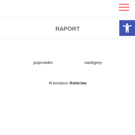
Skip
to
content
Otwórz 
RAPORT
poprzedni
następny
W tematyce:
Rolnictwo