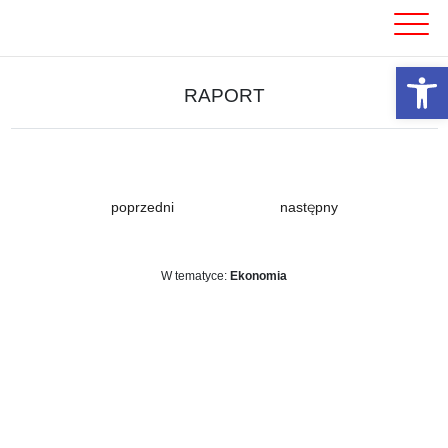
Skip
to
content
Otwórz 
RAPORT
poprzedni
następny
W tematyce:
Ekonomia