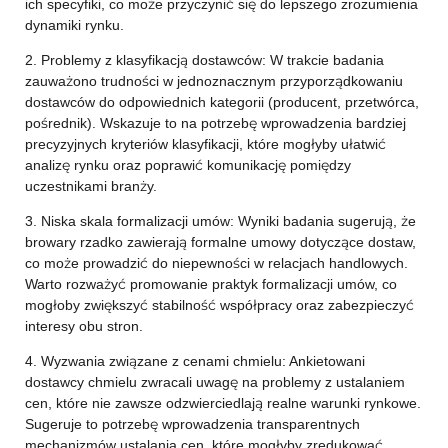
ich specyfiki, co może przyczynić się do lepszego zrozumienia
dynamiki rynku.
2. Problemy z klasyfikacją dostawców: W trakcie badania
zauważono trudności w jednoznacznym przyporządkowaniu
dostawców do odpowiednich kategorii (producent, przetwórca,
pośrednik). Wskazuje to na potrzebę wprowadzenia bardziej
precyzyjnych kryteriów klasyfikacji, które mogłyby ułatwić
analizę rynku oraz poprawić komunikację pomiędzy
uczestnikami branży.
3. Niska skala formalizacji umów: Wyniki badania sugerują, że
browary rzadko zawierają formalne umowy dotyczące dostaw,
co może prowadzić do niepewności w relacjach handlowych.
Warto rozważyć promowanie praktyk formalizacji umów, co
mogłoby zwiększyć stabilność współpracy oraz zabezpieczyć
interesy obu stron.
4. Wyzwania związane z cenami chmielu: Ankietowani
dostawcy chmielu zwracali uwagę na problemy z ustalaniem
cen, które nie zawsze odzwierciedlają realne warunki rynkowe.
Sugeruje to potrzebę wprowadzenia transparentnych
mechanizmów ustalania cen, które mogłyby zredukować