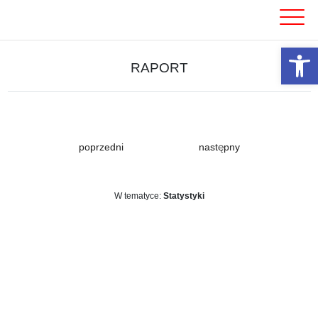
Skip
to
content
Otwórz 
RAPORT
poprzedni
następny
W tematyce:
Statystyki