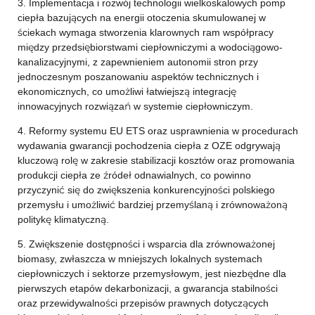
3. Implementacja i rozwój technologii wielkoskalowych pomp
ciepła bazujących na energii otoczenia skumulowanej w
ściekach wymaga stworzenia klarownych ram współpracy
między przedsiębiorstwami ciepłowniczymi a wodociągowo-
kanalizacyjnymi, z zapewnieniem autonomii stron przy
jednoczesnym poszanowaniu aspektów technicznych i
ekonomicznych, co umożliwi łatwiejszą integrację
innowacyjnych rozwiązań w systemie ciepłowniczym.
4. Reformy systemu EU ETS oraz usprawnienia w procedurach
wydawania gwarancji pochodzenia ciepła z OZE odgrywają
kluczową rolę w zakresie stabilizacji kosztów oraz promowania
produkcji ciepła ze źródeł odnawialnych, co powinno
przyczynić się do zwiększenia konkurencyjności polskiego
przemysłu i umożliwić bardziej przemyślaną i zrównoważoną
politykę klimatyczną.
5. Zwiększenie dostępności i wsparcia dla zrównoważonej
biomasy, zwłaszcza w mniejszych lokalnych systemach
ciepłowniczych i sektorze przemysłowym, jest niezbędne dla
pierwszych etapów dekarbonizacji, a gwarancja stabilności
oraz przewidywalności przepisów prawnych dotyczących