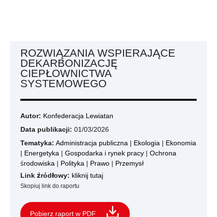
ROZWIĄZANIA WSPIERAJĄCE
DEKARBONIZACJĘ
CIEPŁOWNICTWA
SYSTEMOWEGO
Autor:
Konfederacja Lewiatan
Data publikacji:
01/03/2026
Tematyka:
Administracja publiczna
|
Ekologia
|
Ekonomia
|
Energetyka
|
Gospodarka i rynek pracy
|
Ochrona
środowiska
|
Polityka
|
Prawo
|
Przemysł
Link źródłowy:
kliknij tutaj
Skopiuj link do raportu
Pobierz raport w PDF