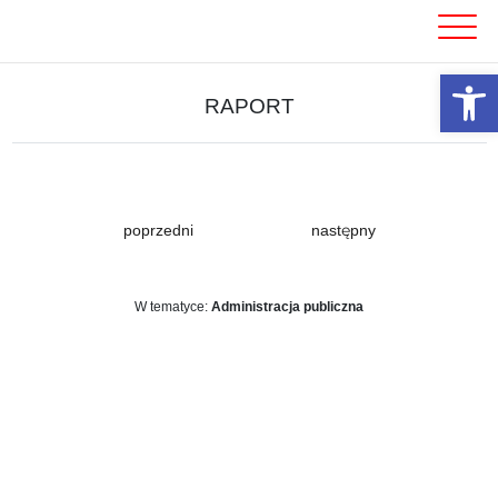
Skip
to
content
Otwórz 
RAPORT
poprzedni
następny
W tematyce:
Administracja publiczna