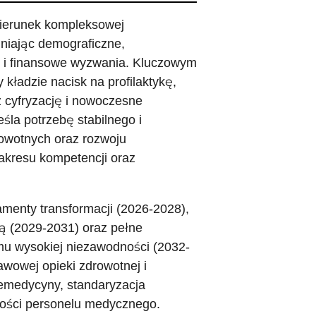
ierunek kompleksowej
dniając demograficzne,
e i finansowe wyzwania. Kluczowym
kładzie nacisk na profilaktykę,
 cyfryzację i nowoczesne
śla potrzebę stabilnego i
owotnych oraz rozwoju
akresu kompetencji oraz
amenty transformacji (2026-2028),
ną (2029-2031) oraz pełne
mu wysokiej niezawodności (2032-
awowej opieki zdrowotnej i
elemedycyny, standaryzacja
akości personelu medycznego.