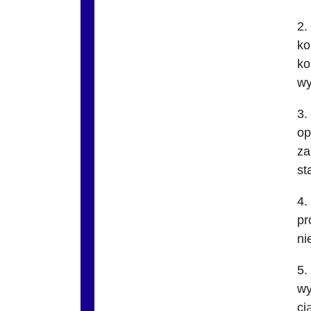
2.
ko
ko
wy
3.
op
za
st
4.
pr
ni
5.
wy
ci