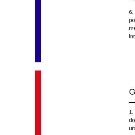
6.
po
me
in
G
1.
do
um