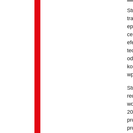
St
tr
ep
ce
ef
te
od
ko
wp
St
re
wd
20
pr
pr