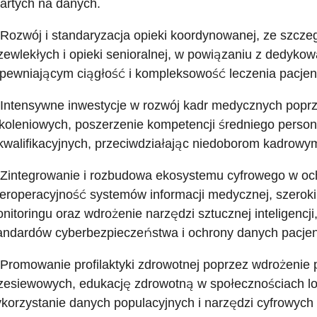
artych na danych.
 Rozwój i standaryzacja opieki koordynowanej, ze szcz
zewlekłych i opieki senioralnej, w powiązaniu z dedyk
pewniającym ciągłość i kompleksowość leczenia pacjen
 Intensywne inwestycje w rozwój kadr medycznych poprz
koleniowych, poszerzenie kompetencji średniego perso
kwalifikacyjnych, przeciwdziałając niedoborom kadrow
 Zintegrowanie i rozbudowa ekosystemu cyfrowego w oc
teroperacyjność systemów informacji medycznej, szerok
nitoringu oraz wdrożenie narzędzi sztucznej inteligencj
andardów cyberbezpieczeństwa i ochrony danych pacjen
 Promowanie profilaktyki zdrowotnej poprzez wdrożen
zesiewowych, edukację zdrowotną w społecznościach lok
korzystanie danych populacyjnych i narzędzi cyfrowych