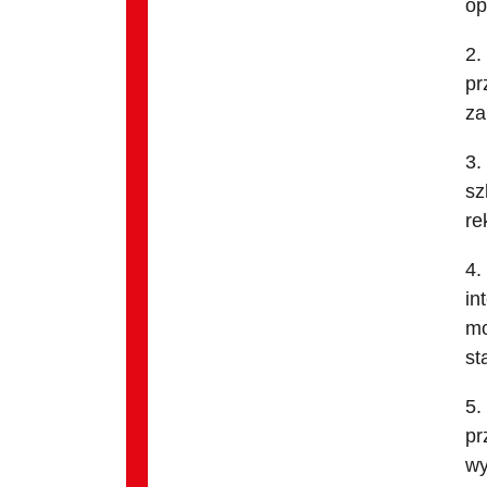
op
2.
pr
za
3.
sz
re
4.
in
mo
st
5.
pr
wy