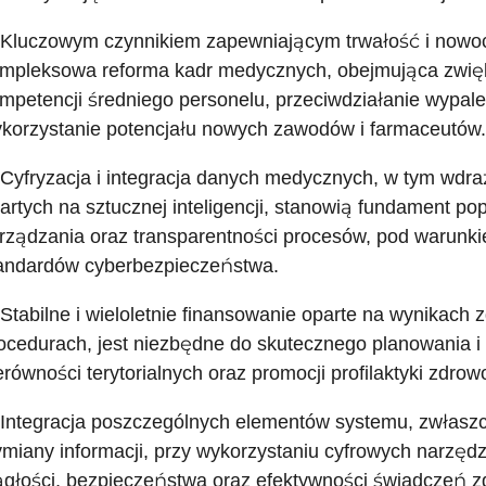
 Kluczowym czynnikiem zapewniającym trwałość i nowo
mpleksowa reforma kadr medycznych, obejmująca zwięks
mpetencji średniego personelu, przeciwdziałanie wypa
korzystanie potencjału nowych zawodów i farmaceutów.
 Cyfryzacja i integracja danych medycznych, w tym wd
artych na sztucznej inteligencji, stanowią fundament pop
rządzania oraz transparentności procesów, pod warunk
andardów cyberbezpieczeństwa.
 Stabilne i wieloletnie finansowanie oparte na wynikach 
ocedurach, jest niezbędne do skutecznego planowania i r
erówności terytorialnych oraz promocji profilaktyki zdrowo
 Integracja poszczególnych elementów systemu, zwłaszcz
miany informacji, przy wykorzystaniu cyfrowych narzędz
ągłości, bezpieczeństwa oraz efektywności świadczeń z