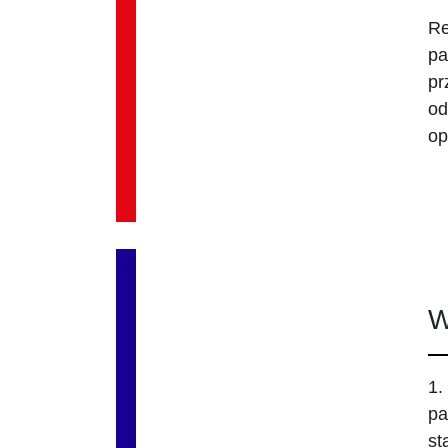
Re
pa
pr
od
op
W
1.
pa
st