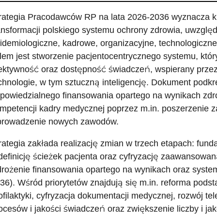
rategia Pracodawców RP na lata 2026-2036 wyznacza k
ansformacji polskiego systemu ochrony zdrowia, uwzglę
idemiologiczne, kadrowe, organizacyjne, technologiczn
lem jest stworzenie pacjentocentrycznego systemu, który 
ektywność oraz dostępność świadczeń, wspierany przez
chnologie, w tym sztuczną inteligencję. Dokument podkre
powiedzialnego finansowania opartego na wynikach zdr
mpetencji kadry medycznej poprzez m.in. poszerzenie z
rowadzenie nowych zawodów.
rategia zakłada realizację zmian w trzech etapach: fund
definicję ścieżek pacjenta oraz cyfryzację zaawansowa
rożenie finansowania opartego na wynikach oraz syste
36). Wśród priorytetów znajdują się m.in. reforma podst
ofilaktyki, cyfryzacja dokumentacji medycznej, rozwój t
ocesów i jakości świadczeń oraz zwiększenie liczby i j