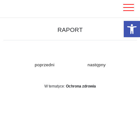
Skip
to
content
Otwórz 
RAPORT
poprzedni
następny
W tematyce:
Ochrona zdrowia