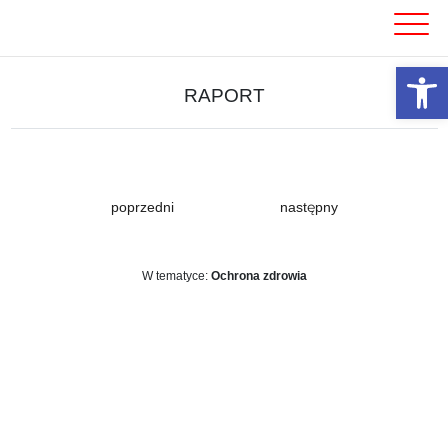
Skip
to
content
Otwórz 
RAPORT
poprzedni
następny
W tematyce:
Ochrona zdrowia