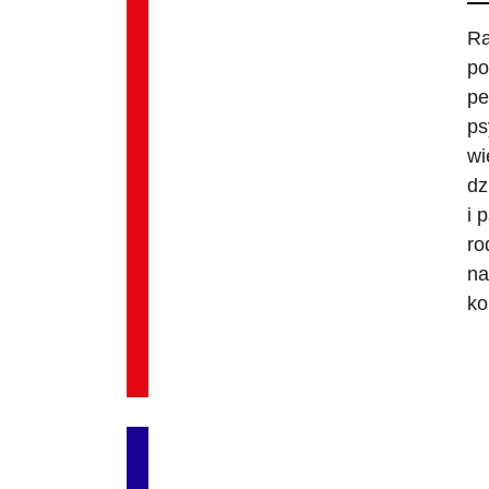
Ra
po
pe
ps
wi
dz
i 
ro
na
ko