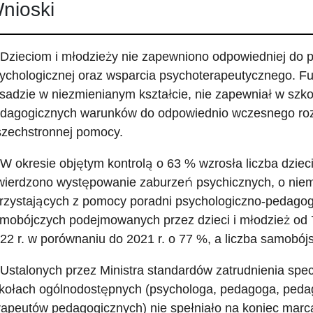
nioski
 Dzieciom i młodzieży nie zapewniono odpowiedniej do
ychologicznej oraz wsparcia psychoterapeutycznego. Fu
sadzie w niezmienianym kształcie, nie zapewniał w szko
dagogicznych warunków do odpowiednio wczesnego rozp
zechstronnej pomocy.
 W okresie objętym kontrolą o 63 % wzrosła liczba dzieci
wierdzono występowanie zaburzeń psychicznych, o niem
rzystających z pomocy poradni psychologiczno-pedagog
mobójczych podejmowanych przez dzieci i młodzież od 7
22 r. w porównaniu do 2021 r. o 77 %, a liczba samobój
 Ustalonych przez Ministra standardów zatrudnienia spec
kołach ogólnodostępnych (psychologa, pedagoga, pedag
rapeutów pedagogicznych) nie spełniało na koniec marc