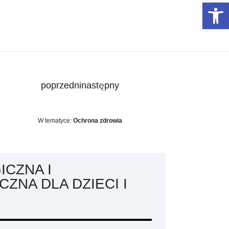
Otwórz 
poprzedni
następny
W tematyce:
Ochrona zdrowia
CZNA I
NA DLA DZIECI I