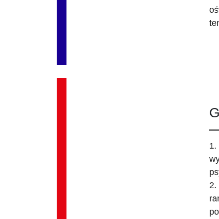
oś
te
G
1.
wy
ps
2.
ra
po