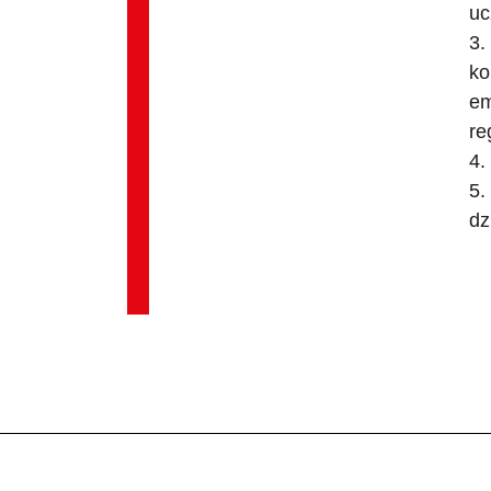
uc
3.
ko
em
re
4.
5.
dz