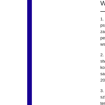
W
1.
ps
za
pe
ws
2.
st
ko
sa
20
3.
sz
te