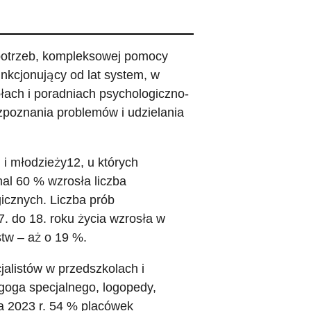
 potrzeb, kompleksowej pomocy
nkcjonujący od lat system, w
łach i poradniach psychologiczno-
oznania problemów i udzielania
 i młodzieży12, u których
al 60 % wzrosła liczba
icznych. Liczba prób
. do 18. roku życia wzrosła w
stw – aż o 19 %.
jalistów w przedszkolach i
oga specjalnego, logopedy,
a 2023 r. 54 % placówek