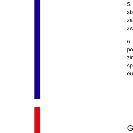
5.
st
za
zw
6.
po
zi
sp
eu
G