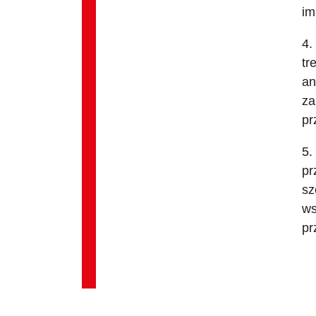
im
4.
tr
an
za
pr
5.
pr
sz
ws
pr