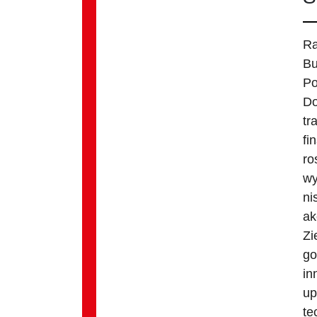
Ra
Bu
Po
Do
tr
fi
ro
wy
ni
ak
Zi
go
in
up
te