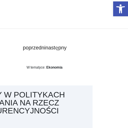
Otwórz 
poprzedni
następny
W tematyce:
Ekonomia
 W POLITYKACH
ANIA NA RZECZ
URENCYJNOŚCI