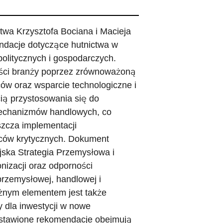
twa Krzysztofa Bociana i Macieja
ndacje dotyczące hutnictwa w
olitycznych i gospodarczych.
ści branży poprzez zrównoważoną
ów oraz wsparcie technologiczne i
cią przystosowania się do
mechanizmów handlowych, co
szcza implementacji
owców krytycznych. Dokument
ejska Strategia Przemysłowa i
nizacji oraz odporności
przemysłowej, handlowej i
żnym elementem jest także
y dla inwestycji w nowe
edstawione rekomendacje obejmują