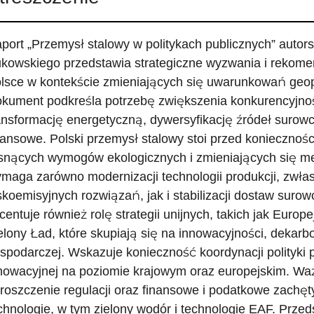
port „Przemysł stalowy w politykach publicznych” autors
kowskiego przedstawia strategiczne wyzwania i rekome
lsce w kontekście zmieniających się uwarunkowań geop
kument podkreśla potrzebę zwiększenia konkurencyjno
ansformację energetyczną, dywersyfikację źródeł surowc
nansowe. Polski przemysł stalowy stoi przed koniecznoś
snących wymogów ekologicznych i zmieniających się 
maga zarówno modernizacji technologii produkcji, zwła
skoemisyjnych rozwiązań, jak i stabilizacji dostaw sur
centuje również rolę strategii unijnych, takich jak Europ
elony Ład, które skupiają się na innowacyjności, dekarbo
spodarczej. Wskazuje konieczność koordynacji polityki 
nowacyjnej na poziomie krajowym oraz europejskim. Wa
roszczenie regulacji oraz finansowe i podatkowe zachęt
chnologie, w tym zielony wodór i technologie EAF. Prz