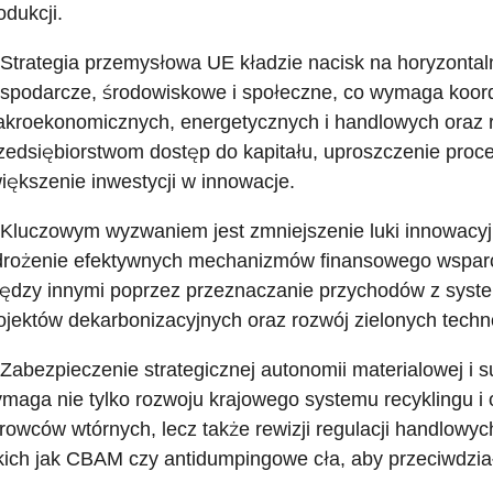
odukcji.
 Strategia przemysłowa UE kładzie nacisk na horyzontaln
spodarcze, środowiskowe i społeczne, co wymaga koordy
kroekonomicznych, energetycznych i handlowych oraz r
zedsiębiorstwom dostęp do kapitału, uproszczenie proce
iększenie inwestycji w innowacje.
 Kluczowym wyzwaniem jest zmniejszenie luki innowacyj
rożenie efektywnych mechanizmów finansowego wsparci
ędzy innymi poprzez przeznaczanie przychodów z syst
ojektów dekarbonizacyjnych oraz rozwój zielonych techn
 Zabezpieczenie strategicznej autonomii materialowej i 
maga nie tylko rozwoju krajowego systemu recyklingu i 
rowców wtórnych, lecz także rewizji regulacji handlowyc
kich jak CBAM czy antidumpingowe cła, aby przeciwdział