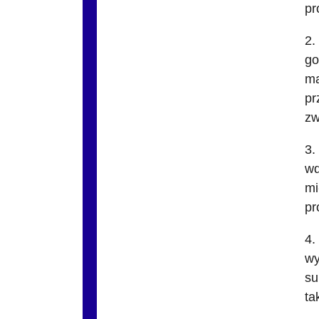
pr
2.
go
ma
pr
zw
3.
wd
mi
pr
4.
wy
su
ta