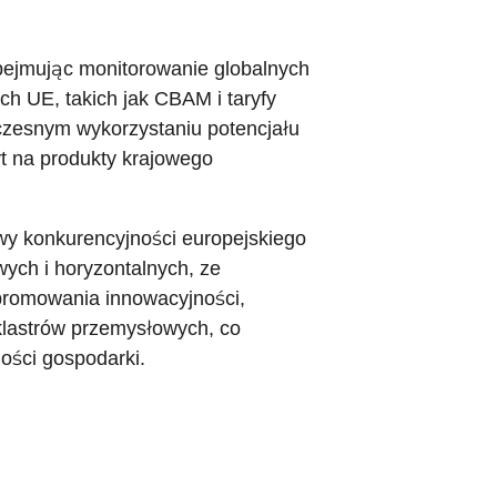
obejmując monitorowanie globalnych
h UE, takich jak CBAM i taryfy
czesnym wykorzystaniu potencjału
t na produkty krajowego
wy konkurencyjności europejskiego
ych i horyzontalnych, ze
promowania innowacyjności,
 klastrów przemysłowych, co
ości gospodarki.