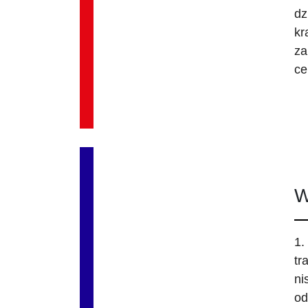
dz
kr
za
ce
W
1.
tr
ni
od