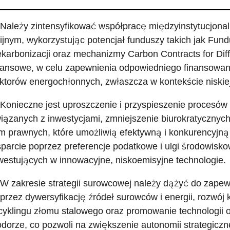
 Należy zintensyfikować współpracę międzyinstytucjona
ijnym, wykorzystując potencjał funduszy takich jak Fun
karbonizacji oraz mechanizmy Carbon Contracts for Diffe
nansowe, w celu zapewnienia odpowiedniego finansowania
ktorów energochłonnych, zwłaszcza w kontekście niskiej
 Konieczne jest uproszczenie i przyspieszenie procesów 
iązanych z inwestycjami, zmniejszenie biurokratycznych 
m prawnych, które umożliwią efektywną i konkurencyjną
parcie poprzez preferencje podatkowe i ulgi środowisko
westujących w innowacyjne, niskoemisyjne technologie.
 W zakresie strategii surowcowej należy dążyć do zape
przez dywersyfikację źródeł surowców i energii, rozwój 
cyklingu złomu stalowego oraz promowanie technologii opa
dorze, co pozwoli na zwiększenie autonomii strategiczne