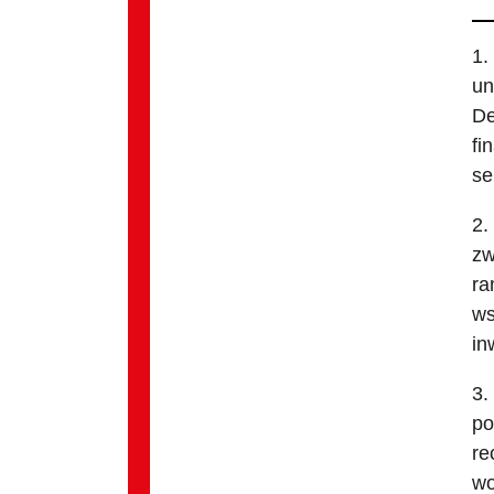
1.
un
De
fi
se
2.
zw
ra
ws
in
3.
po
re
wo