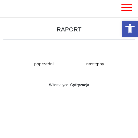
Skip
to
content
Otwórz 
RAPORT
poprzedni
następny
W tematyce:
Cyfryzacja