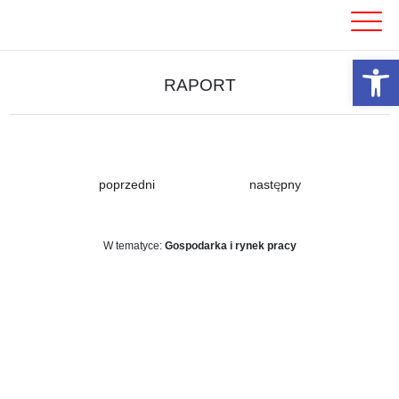
Skip
to
content
Otwórz 
RAPORT
poprzedni
następny
W tematyce:
Gospodarka i rynek pracy