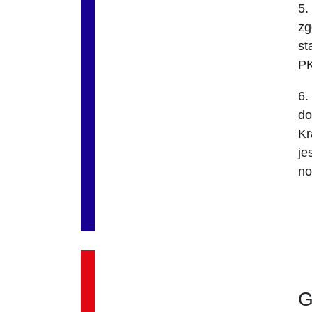
5.
zg
st
PK
6.
do
Kr
je
no
G