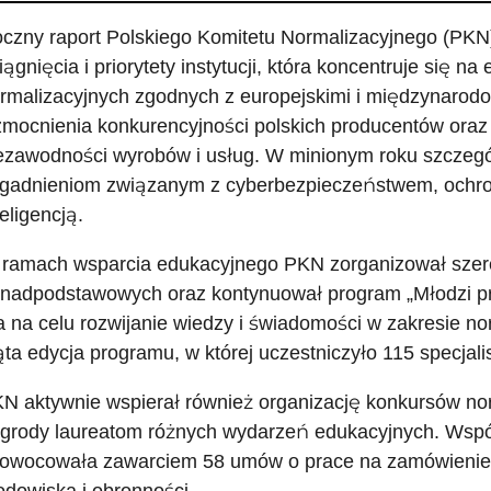
czny raport Polskiego Komitetu Normalizacyjnego (PKN
iągnięcia i priorytety instytucji, która koncentruje się n
rmalizacyjnych zgodnych z europejskimi i międzynaro
mocnienia konkurencyjności polskich producentów oraz 
ezawodności wyrobów i usług. W minionym roku szcze
gadnieniom związanym z cyberbezpieczeństwem, ochro
teligencją.
ramach wsparcia edukacyjnego PKN zorganizował szere
nadpodstawowych oraz kontynuował program „Młodzi profe
 na celu rozwijanie wiedzy i świadomości w zakresie no
ąta edycja programu, w której uczestniczyło 115 specjali
N aktywnie wspierał również organizację konkursów nor
grody laureatom różnych wydarzeń edukacyjnych. Wspó
owocowała zawarciem 58 umów o prace na zamówienie, 