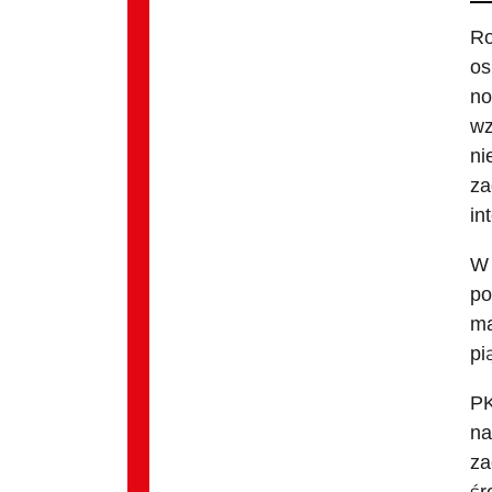
Ro
os
no
wz
ni
za
in
W 
po
ma
pi
PK
na
za