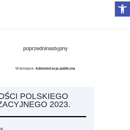
Otwórz 
poprzedni
następny
W tematyce:
Administracja publiczna
OŚCI POLSKIEGO
ZACYJNEGO 2023.
ny