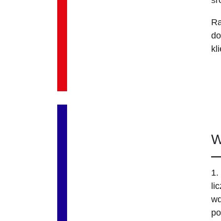
śr
Ra
do
kl
W
1.
li
wd
po