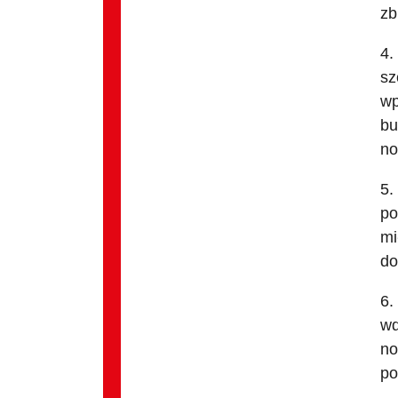
zb
4.
sz
wp
bu
no
5.
po
mi
do
6.
wd
no
po