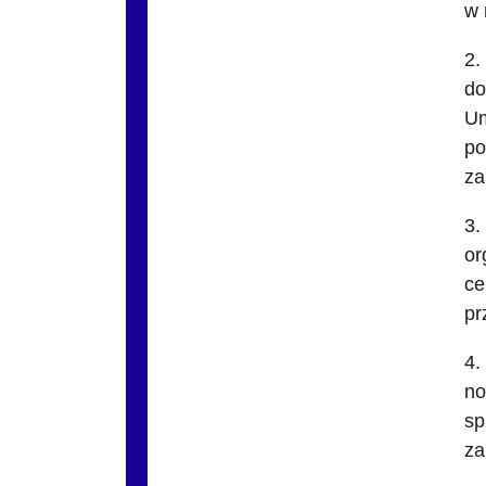
w 
2.
do
Um
po
za
3.
or
ce
pr
4.
no
sp
za