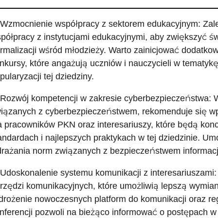
 Wzmocnienie współpracy z sektorem edukacyjnym: Zalec
półpracy z instytucjami edukacyjnymi, aby zwiększyć ś
rmalizacji wśród młodzieży. Warto zainicjować dodatko
nkursy, które angażują uczniów i nauczycieli w tematykę 
pularyzacji tej dziedziny.
 Rozwój kompetencji w zakresie cyberbezpieczeństwa: 
iązanych z cyberbezpieczeństwem, rekomenduje się wp
a pracowników PKN oraz interesariuszy, które będą kon
andardach i najlepszych praktykach w tej dziedzinie. Um
rażania norm związanych z bezpieczeństwem informacj
 Udoskonalenie systemu komunikacji z interesariuszami
rzędzi komunikacyjnych, które umożliwią lepszą wymianę
rożenie nowoczesnych platform do komunikacji oraz reg
nferencji pozwoli na bieżąco informować o postępach w