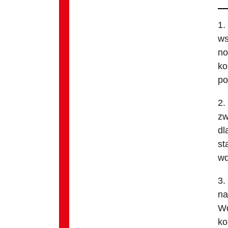
1.
ws
no
ko
po
2.
zw
dl
st
wd
3.
na
Wd
ko