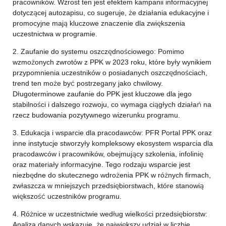
pracowników. Wzrost ten jest efektem kampanii informacyjnej
dotyczącej autozapisu, co sugeruje, że działania edukacyjne i
promocyjne mają kluczowe znaczenie dla zwiększenia
uczestnictwa w programie.
2. Zaufanie do systemu oszczędnościowego: Pomimo
wzmożonych zwrotów z PPK w 2023 roku, które były wynikiem
przypomnienia uczestników o posiadanych oszczędnościach,
trend ten może być postrzegany jako chwilowy.
Długoterminowe zaufanie do PPK jest kluczowe dla jego
stabilności i dalszego rozwoju, co wymaga ciągłych działań na
rzecz budowania pozytywnego wizerunku programu.
3. Edukacja i wsparcie dla pracodawców: PFR Portal PPK oraz
inne instytucje stworzyły kompleksowy ekosystem wsparcia dla
pracodawców i pracowników, obejmujący szkolenia, infolinię
oraz materiały informacyjne. Tego rodzaju wsparcie jest
niezbędne do skutecznego wdrożenia PPK w różnych firmach,
zwłaszcza w mniejszych przedsiębiorstwach, które stanowią
większość uczestników programu.
4. Różnice w uczestnictwie według wielkości przedsiębiorstw:
Analiza danych wskazuje, że największy udział w liczbie