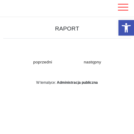
Skip
to
content
Otwórz 
RAPORT
poprzedni
następny
W tematyce:
Administracja publiczna