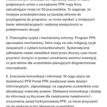
podpisanych umów o zarządzanie PPK mają firmy
zatrudniające mniej niż 50 pracowników. To sugeruje, że
mniejsze przedsiębiorstwa są bardziej skłonne do
przystąpienia do programu, co może wynikać z mniejszych
barier administracyjnych i większej elastyczności w
podejmowaniu decyzji.
5. Potencjalne ryzyka i mechanizmy ochrony: Program PPK
wprowadza mechanizmy, które mają na celu mitigację ryzyk
związanych z cyklami koniunkturalnymi. Systematyczne
odkładanie nawet niewielkich kwot przez dłuższy czas może
przynieść korzyści w postaci uśredniania wartości inwestycji,
co jest istotne dla uczestników planujących długoterminowe
oszczędzanie.
6. Znaczenie komunikacji i informacji: W ciągu pięciu lat
działalności PFR Portal PPK zrealizował wiele działań
informacyjnych, odpowiadając na zapytania uczestników oraz
aktualizując materiały prawne. Efektywna komunikacja i dostęp
do informacji są kluczowe dla zwiększenia świadomości i
zrozumienia zasad funkcjonowania PPK, co może przyczynić
się do większej liczby aktywnych uczestników.