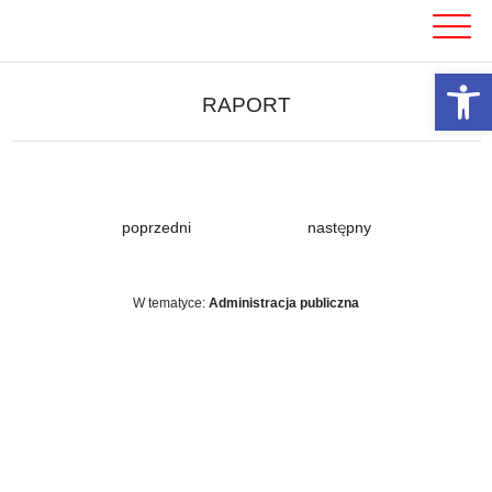
Skip
to
content
Otwórz 
RAPORT
poprzedni
następny
W tematyce:
Administracja publiczna