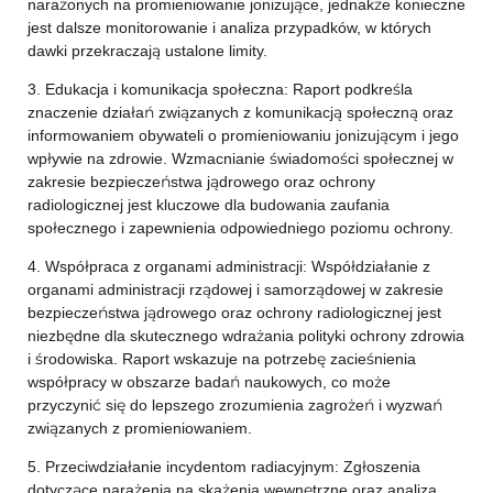
narażonych na promieniowanie jonizujące, jednakże konieczne
jest dalsze monitorowanie i analiza przypadków, w których
dawki przekraczają ustalone limity.
3. Edukacja i komunikacja społeczna: Raport podkreśla
znaczenie działań związanych z komunikacją społeczną oraz
informowaniem obywateli o promieniowaniu jonizującym i jego
wpływie na zdrowie. Wzmacnianie świadomości społecznej w
zakresie bezpieczeństwa jądrowego oraz ochrony
radiologicznej jest kluczowe dla budowania zaufania
społecznego i zapewnienia odpowiedniego poziomu ochrony.
4. Współpraca z organami administracji: Współdziałanie z
organami administracji rządowej i samorządowej w zakresie
bezpieczeństwa jądrowego oraz ochrony radiologicznej jest
niezbędne dla skutecznego wdrażania polityki ochrony zdrowia
i środowiska. Raport wskazuje na potrzebę zacieśnienia
współpracy w obszarze badań naukowych, co może
przyczynić się do lepszego zrozumienia zagrożeń i wyzwań
związanych z promieniowaniem.
5. Przeciwdziałanie incydentom radiacyjnym: Zgłoszenia
dotyczące narażenia na skażenia wewnętrzne oraz analiza