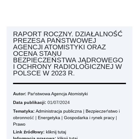
RAPORT ROCZNY. DZIAŁALNOŚĆ
PREZESA PAŃSTWOWEJ
AGENCJI ATOMISTYKI ORAZ
OCENA STANU
BEZPIECZEŃSTWA JĄDROWEGO
I OCHRONY RADIOLOGICZNEJ W
POLSCE W 2023 R.
Autor:
Państwowa Agencja Atomistyki
Data publikacji:
01/07/2024
Tematyka:
Administracja publiczna
|
Bezpieczeństwo i
obronność
|
Energetyka
|
Gospodarka i rynek pracy
|
Prawo
Link źródłowy:
kliknij tutaj
Informacja prasowa:
kliknij tutaj