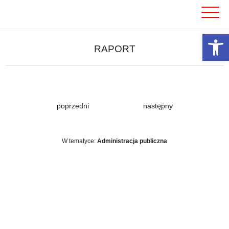
Skip
to
content
Otwórz 
RAPORT
poprzedni
następny
W tematyce:
Administracja publiczna