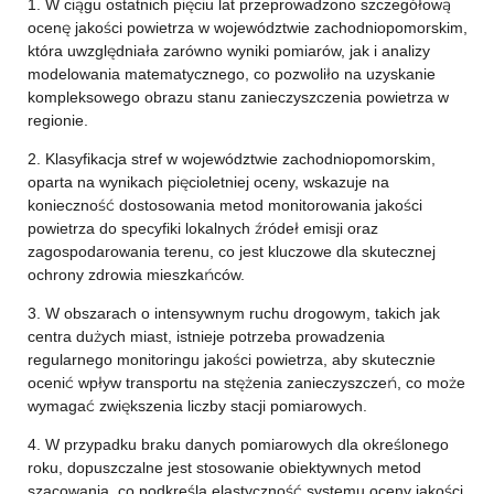
1. W ciągu ostatnich pięciu lat przeprowadzono szczegółową
ocenę jakości powietrza w województwie zachodniopomorskim,
która uwzględniała zarówno wyniki pomiarów, jak i analizy
modelowania matematycznego, co pozwoliło na uzyskanie
kompleksowego obrazu stanu zanieczyszczenia powietrza w
regionie.
2. Klasyfikacja stref w województwie zachodniopomorskim,
oparta na wynikach pięcioletniej oceny, wskazuje na
konieczność dostosowania metod monitorowania jakości
powietrza do specyfiki lokalnych źródeł emisji oraz
zagospodarowania terenu, co jest kluczowe dla skutecznej
ochrony zdrowia mieszkańców.
3. W obszarach o intensywnym ruchu drogowym, takich jak
centra dużych miast, istnieje potrzeba prowadzenia
regularnego monitoringu jakości powietrza, aby skutecznie
ocenić wpływ transportu na stężenia zanieczyszczeń, co może
wymagać zwiększenia liczby stacji pomiarowych.
4. W przypadku braku danych pomiarowych dla określonego
roku, dopuszczalne jest stosowanie obiektywnych metod
szacowania, co podkreśla elastyczność systemu oceny jakości