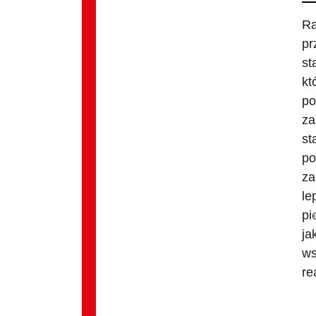
Ra
pr
st
kt
po
za
st
po
za
le
pi
ja
ws
re