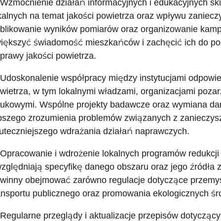
 Wzmocnienie działań informacyjnych i edukacyjnych sk
kalnych na temat jakości powietrza oraz wpływu zaniec
blikowanie wyników pomiarów oraz organizowanie kamp
iększyć świadomość mieszkańców i zachęcić ich do po
prawy jakości powietrza.
 Udoskonalenie współpracy między instytucjami odpowied
wietrza, w tym lokalnymi władzami, organizacjami pozar
ukowymi. Wspólne projekty badawcze oraz wymiana dan
pszego zrozumienia problemów związanych z zanieczysz
uteczniejszego wdrażania działań naprawczych.
 Opracowanie i wdrożenie lokalnych programów redukcji 
zględniają specyfikę danego obszaru oraz jego źródła 
winny obejmować zarówno regulacje dotyczące przemysłu,
ansportu publicznego oraz promowania ekologicznych śr
 Regularne przeglądy i aktualizacje przepisów dotyczący