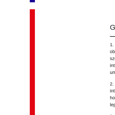
G
1.
ob
sz
in
um
2.
in
ho
le