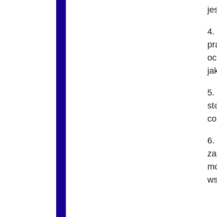
je
4.
pr
oc
ja
5.
st
co
6.
za
mo
ws