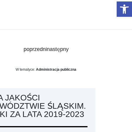
Otwórz 
poprzedni
następny
W tematyce:
Administracja publiczna
A JAKOŚCI
WÓDZTWIE ŚLĄSKIM.
 ZA LATA 2019-2023