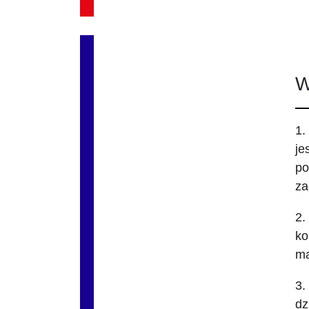
W
1.
je
po
za
2.
ko
ma
3.
dz