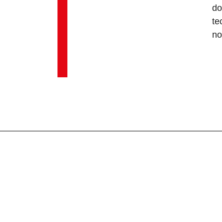
do
te
no