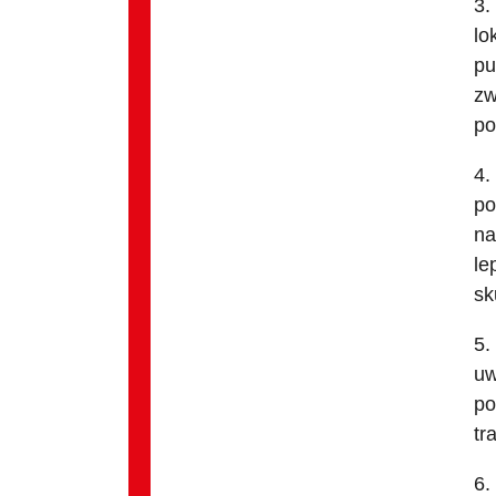
3.
lo
pu
zw
po
4.
po
na
le
sk
5.
uw
po
tr
6.