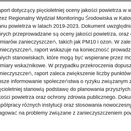
port dotyczący pięcioletniej oceny jakości powietrza w
zez Regionalny Wydział Monitoringu Środowiska w Katow
anu powietrza w latach 2019-2023. Dokument uwzględnia 
órych przeprowadzane są oceny jakości powietrza, oraz
miarów zanieczyszczeń, takich jak PM10 i ozon. W zal
nieczyszczeń, raport wskazuje na konieczność prowad
ałych stanowiskach, które mogą być wspierane przez 
miary wskaźnikowe. W przypadku przekroczenia dopus
nieczyszczeń, raport zaleca zwiększenie liczby punktó
psze informowanie społeczeństwa o ryzyku związanym z 
ęcioletniej stanowią podstawę do planowania przyszłych
kości powietrza oraz ochrony zdrowia publicznego. Dok
półpracy różnych instytucji oraz stosowania nowoczesn
agować na problemy związane z zanieczyszczeniem pow