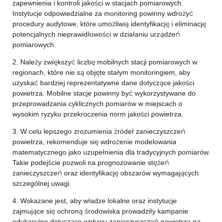
zapewnienia i kontroli jakości w stacjach pomiarowych.
Instytucje odpowiedzialne za monitoring powinny wdrożyć
procedury audytowe, które umożliwią identyfikację i eliminację
potencjalnych nieprawidłowości w działaniu urządzeń
pomiarowych.
2. Należy zwiększyć liczbę mobilnych stacji pomiarowych w
regionach, które nie są objęte stałym monitoringiem, aby
uzyskać bardziej reprezentatywne dane dotyczące jakości
powietrza. Mobilne stacje powinny być wykorzystywane do
przeprowadzania cyklicznych pomiarów w miejscach o
wysokim ryzyku przekroczenia norm jakości powietrza.
3. W celu lepszego zrozumienia źródeł zanieczyszczeń
powietrza, rekomenduje się wdrożenie modelowania
matematycznego jako uzupełnienia dla tradycyjnych pomiarów.
Takie podejście pozwoli na prognozowanie stężeń
zanieczyszczeń oraz identyfikację obszarów wymagających
szczególnej uwagi.
4. Wskazane jest, aby władze lokalne oraz instytucje
zajmujące się ochroną środowiska prowadziły kampanie
edukacyjne dotyczące wpływu zanieczyszczeń powietrza na