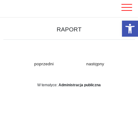
Skip
to
content
Otwórz 
RAPORT
poprzedni
następny
W tematyce:
Administracja publiczna