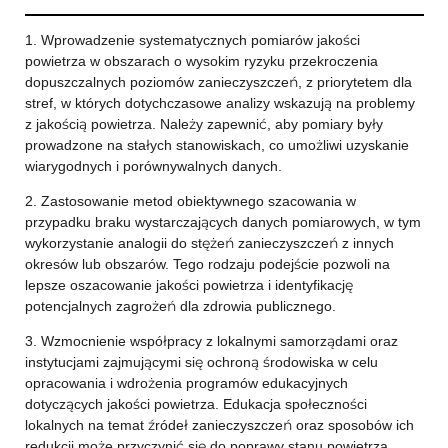
1. Wprowadzenie systematycznych pomiarów jakości
powietrza w obszarach o wysokim ryzyku przekroczenia
dopuszczalnych poziomów zanieczyszczeń, z priorytetem dla
stref, w których dotychczasowe analizy wskazują na problemy
z jakością powietrza. Należy zapewnić, aby pomiary były
prowadzone na stałych stanowiskach, co umożliwi uzyskanie
wiarygodnych i porównywalnych danych.
2. Zastosowanie metod obiektywnego szacowania w
przypadku braku wystarczających danych pomiarowych, w tym
wykorzystanie analogii do stężeń zanieczyszczeń z innych
okresów lub obszarów. Tego rodzaju podejście pozwoli na
lepsze oszacowanie jakości powietrza i identyfikację
potencjalnych zagrożeń dla zdrowia publicznego.
3. Wzmocnienie współpracy z lokalnymi samorządami oraz
instytucjami zajmującymi się ochroną środowiska w celu
opracowania i wdrożenia programów edukacyjnych
dotyczących jakości powietrza. Edukacja społeczności
lokalnych na temat źródeł zanieczyszczeń oraz sposobów ich
redukcji może przyczynić się do poprawy stanu powietrza.