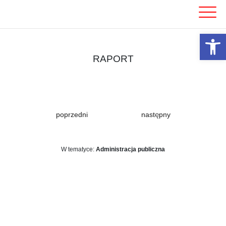
Skip
to
content
Otwórz 
RAPORT
poprzedni
następny
W tematyce:
Administracja publiczna