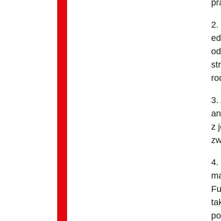
pr
2.
ed
od
st
ro
3.
an
z 
zw
4.
ma
Fu
ta
po