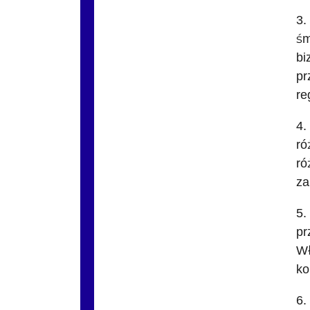
3.
śm
bi
pr
re
4.
ró
ró
za
5.
pr
Wł
ko
6.