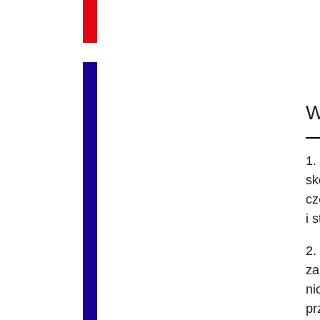
W
1.
sk
cz
i 
2.
za
ni
pr