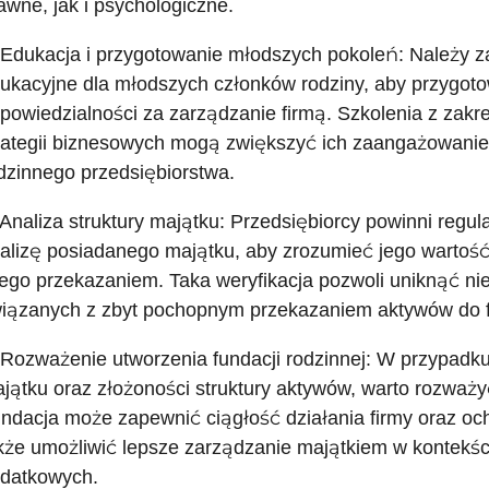
awne, jak i psychologiczne.
 Edukacja i przygotowanie młodszych pokoleń: Należy 
ukacyjne dla młodszych członków rodziny, aby przygoto
powiedzialności za zarządzanie firmą. Szkolenia z zakr
rategii biznesowych mogą zwiększyć ich zaangażowanie
dzinnego przedsiębiorstwa.
 Analiza struktury majątku: Przedsiębiorcy powinni reg
alizę posiadanego majątku, aby zrozumieć jego wartość
jego przekazaniem. Taka weryfikacja pozwoli uniknąć n
iązanych z zbyt pochopnym przekazaniem aktywów do fu
 Rozważenie utworzenia fundacji rodzinnej: W przypadk
jątku oraz złożoności struktury aktywów, warto rozważyć
ndacja może zapewnić ciągłość działania firmy oraz och
kże umożliwić lepsze zarządzanie majątkiem w kontekś
datkowych.