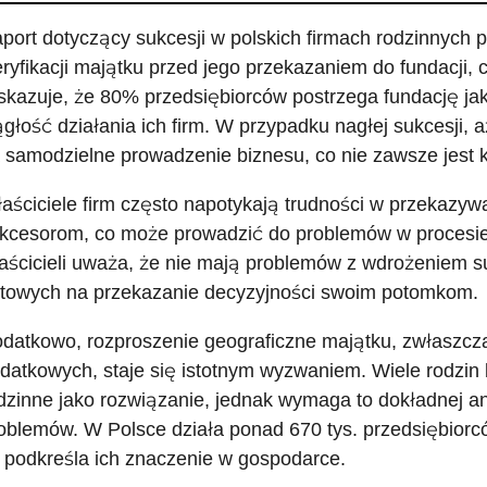
port dotyczący sukcesji w polskich firmach rodzinnych 
ryfikacji majątku przed jego przekazaniem do fundacji
kazuje, że 80% przedsiębiorców postrzega fundację jak
ągłość działania ich firm. W przypadku nagłej sukcesji,
 samodzielne prowadzenie biznesu, co nie zawsze jest k
aściciele firm często napotykają trudności w przekazyw
kcesorom, co może prowadzić do problemów w procesie
aścicieli uważa, że nie mają problemów z wdrożeniem sukc
towych na przekazanie decyzyjności swoim potomkom.
datkowo, rozproszenie geograficzne majątku, zwłaszcza
datkowych, staje się istotnym wyzwaniem. Wiele rodzin
dzinne jako rozwiązanie, jednak wymaga to dokładnej an
oblemów. W Polsce działa ponad 670 tys. przedsiębiorców
 podkreśla ich znaczenie w gospodarce.