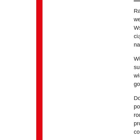
Ra
we
Ws
ci
na
Wł
su
wł
go
Do
po
ro
pr
co