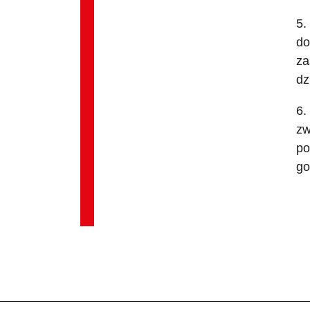
5.
do
za
dz
6.
zw
po
go