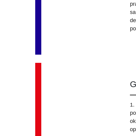
pr
sa
de
po
G
1.
po
ok
op