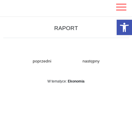
Skip
to
content
Otwórz 
RAPORT
poprzedni
następny
W tematyce:
Ekonomia