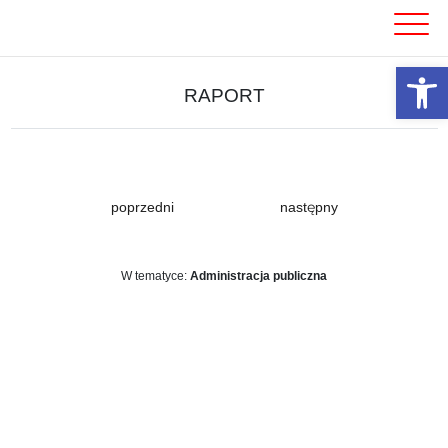
Skip
to
content
Otwórz 
RAPORT
poprzedni
następny
W tematyce:
Administracja publiczna