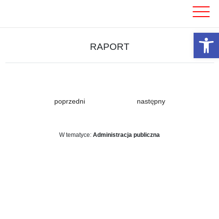
Skip
to
content
Otwórz 
RAPORT
poprzedni
następny
W tematyce:
Administracja publiczna