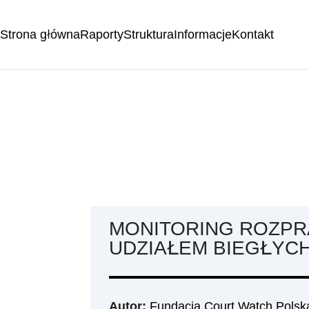
Strona główna
Raporty
Struktura
Informacje
Kontakt
MONITORING ROZP
UDZIAŁEM BIEGŁYC
Autor:
Fundacja Court Watch Polsk