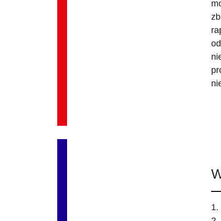
mo
zb
ra
od
ni
pr
ni
W