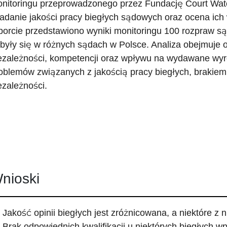
nitoringu przeprowadzonego przez Fundację Court Wat
adanie jakości pracy biegłych sądowych oraz ocena ic
porcie przedstawiono wyniki monitoringu 100 rozpraw są
były się w różnych sądach w Polsce. Analiza obejmuje oc
ezależności, kompetencji oraz wpływu na wydawane wyro
oblemów związanych z jakością pracy biegłych, brakiem 
ezależności.
nioski
Jakość opinii biegłych jest zróżnicowana, a niektóre z 
Brak odpowiednich kwalifikacji u niektórych biegłych wp