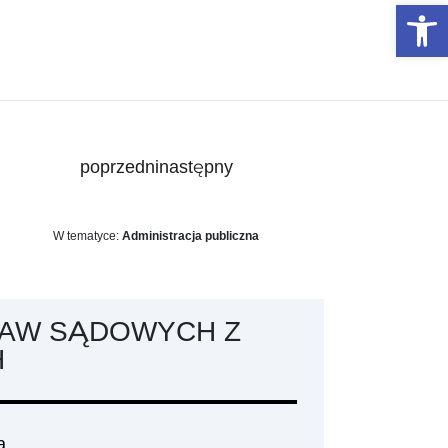
Otwórz 
poprzedni
następny
W tematyce:
Administracja publiczna
RAW SĄDOWYCH Z
H
a