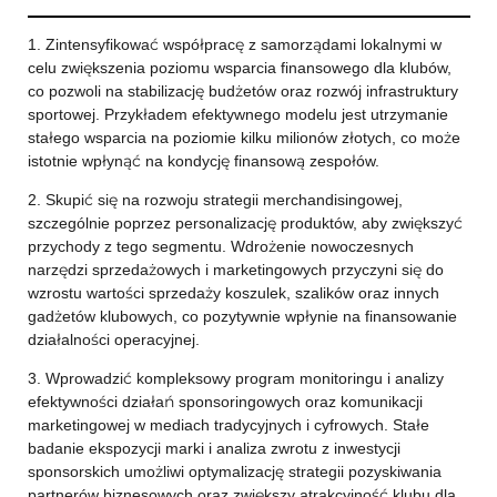
1. Zintensyfikować współpracę z samorządami lokalnymi w
celu zwiększenia poziomu wsparcia finansowego dla klubów,
co pozwoli na stabilizację budżetów oraz rozwój infrastruktury
sportowej. Przykładem efektywnego modelu jest utrzymanie
stałego wsparcia na poziomie kilku milionów złotych, co może
istotnie wpłynąć na kondycję finansową zespołów.
2. Skupić się na rozwoju strategii merchandisingowej,
szczególnie poprzez personalizację produktów, aby zwiększyć
przychody z tego segmentu. Wdrożenie nowoczesnych
narzędzi sprzedażowych i marketingowych przyczyni się do
wzrostu wartości sprzedaży koszulek, szalików oraz innych
gadżetów klubowych, co pozytywnie wpłynie na finansowanie
działalności operacyjnej.
3. Wprowadzić kompleksowy program monitoringu i analizy
efektywności działań sponsoringowych oraz komunikacji
marketingowej w mediach tradycyjnych i cyfrowych. Stałe
badanie ekspozycji marki i analiza zwrotu z inwestycji
sponsorskich umożliwi optymalizację strategii pozyskiwania
partnerów biznesowych oraz zwiększy atrakcyjność klubu dla