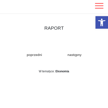
Skip
to
content
Otwórz 
RAPORT
poprzedni
następny
W tematyce:
Ekonomia