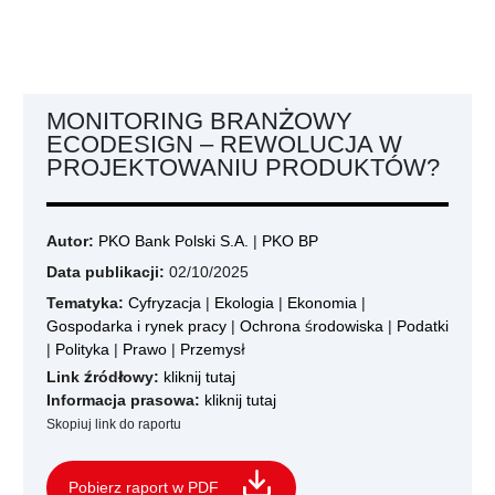
MONITORING BRANŻOWY
ECODESIGN – REWOLUCJA W
PROJEKTOWANIU PRODUKTÓW?
Autor:
PKO Bank Polski S.A.
|
PKO BP
Data publikacji:
02/10/2025
Tematyka:
Cyfryzacja
|
Ekologia
|
Ekonomia
|
Gospodarka i rynek pracy
|
Ochrona środowiska
|
Podatki
|
Polityka
|
Prawo
|
Przemysł
Link źródłowy:
kliknij tutaj
Informacja prasowa:
kliknij tutaj
Skopiuj link do raportu
Pobierz raport w PDF