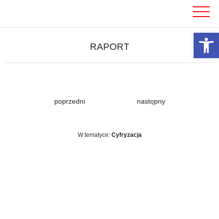
Skip
to
content
Otwórz 
RAPORT
poprzedni
następny
W tematyce:
Cyfryzacja