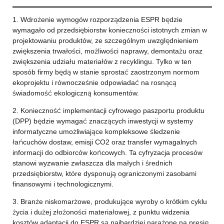
1. Wdrożenie wymogów rozporządzenia ESPR będzie
wymagało od przedsiębiorstw konieczności istotnych zmian w
projektowaniu produktów, ze szczególnym uwzględnieniem
zwiększenia trwałości, możliwości naprawy, demontażu oraz
zwiększenia udziału materiałów z recyklingu. Tylko w ten
sposób firmy będą w stanie sprostać zaostrzonym normom
ekoprojektu i równocześnie odpowiadać na rosnącą
świadomość ekologiczną konsumentów.
2. Konieczność implementacji cyfrowego paszportu produktu
(DPP) będzie wymagać znaczących inwestycji w systemy
informatyczne umożliwiające kompleksowe śledzenie
łańcuchów dostaw, emisji CO2 oraz transfer wymagalnych
informacji do odbiorców końcowych. Ta cyfryzacja procesów
stanowi wyzwanie zwłaszcza dla małych i średnich
przedsiębiorstw, które dysponują ograniczonymi zasobami
finansowymi i technologicznymi.
3. Branże niskomarżowe, produkujące wyroby o krótkim cyklu
życia i dużej złożoności materiałowej, z punktu widzenia
kosztów adaptacji do ESPR są najbardziej narażone na presję