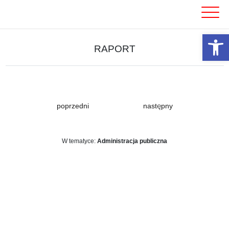
Skip
to
content
Otwórz 
RAPORT
poprzedni
następny
W tematyce:
Administracja publiczna