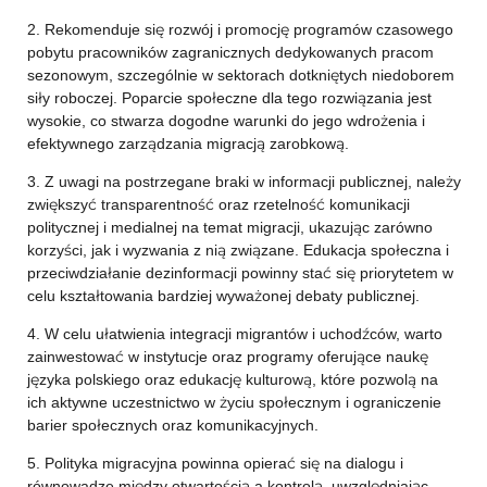
2. Rekomenduje się rozwój i promocję programów czasowego
pobytu pracowników zagranicznych dedykowanych pracom
sezonowym, szczególnie w sektorach dotkniętych niedoborem
siły roboczej. Poparcie społeczne dla tego rozwiązania jest
wysokie, co stwarza dogodne warunki do jego wdrożenia i
efektywnego zarządzania migracją zarobkową.
3. Z uwagi na postrzegane braki w informacji publicznej, należy
zwiększyć transparentność oraz rzetelność komunikacji
politycznej i medialnej na temat migracji, ukazując zarówno
korzyści, jak i wyzwania z nią związane. Edukacja społeczna i
przeciwdziałanie dezinformacji powinny stać się priorytetem w
celu kształtowania bardziej wyważonej debaty publicznej.
4. W celu ułatwienia integracji migrantów i uchodźców, warto
zainwestować w instytucje oraz programy oferujące naukę
języka polskiego oraz edukację kulturową, które pozwolą na
ich aktywne uczestnictwo w życiu społecznym i ograniczenie
barier społecznych oraz komunikacyjnych.
5. Polityka migracyjna powinna opierać się na dialogu i
równowadze między otwartością a kontrolą, uwzględniając