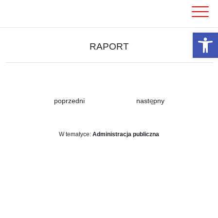
Skip
to
content
Otwórz 
RAPORT
poprzedni
następny
W tematyce:
Administracja publiczna