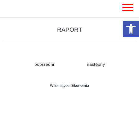
Skip
to
content
Otwórz 
RAPORT
poprzedni
następny
W tematyce:
Ekonomia