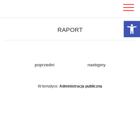
Skip
to
content
Otwórz 
RAPORT
poprzedni
następny
W tematyce:
Administracja publiczna