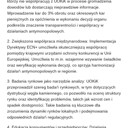
którzy nie współpracują z UOKiK w procesie gromadzenia
dowodów lub dostarczają nieprawdziwe informacje.
Wprowadzenie kar do 3% obrotu oraz okresowych kar
pieniężnych za opóźnienia w wykonaniu decyzji organu
podkreśla znaczenie transparentności i współpracy w
działaniach antymonopolowych.
2. Zwiększona współpraca międzynarodowa: Implementacja
Dyrektywy ECN+ umożliwiła skuteczniejszą współpracę
pomiędzy krajowymi urzędami ochrony konkurencji w Unii
Europejskiej. Umożliwia to m.in. wzajemne wzywanie świadków
oraz weryfikację wykonania decyzji, co sprzyja harmonizacji
działań antymonopolowych w regionie.
3. Badania rynkowe jako narzędzie analizy: UOKiK
przeprowadził szereg badań rynkowych, w tym dotyczących
dystrybucji węgla kamiennego, co pozwoliło na ocenę struktury
rynku oraz identyfikację problemów, takich jak wzrost cen i
spadek dostępności. Takie badania są kluczowe dla
zrozumienia dynamiki rynków lokalnych i podejmowania
odpowiednich działań regulacyjnych.
4. Edukacja konsumentów i przedsiębiorców: Działania