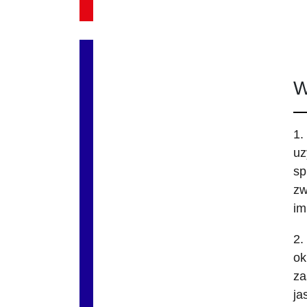
W
1.
uz
sp
zw
im
2.
ok
za
ja