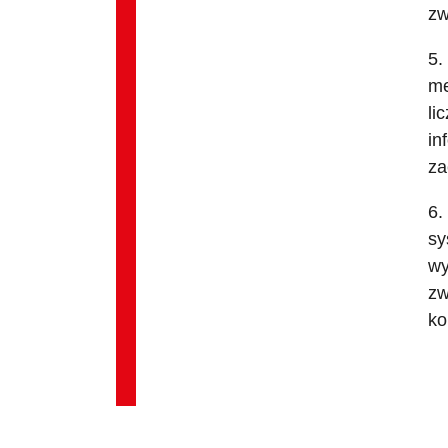
zw
5.
me
li
in
za
6.
sy
wy
zw
ko