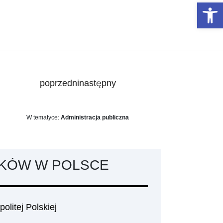
Otwórz 
poprzedni
następny
W tematyce:
Administracja publiczna
KÓW W POLSCE
litej Polskiej