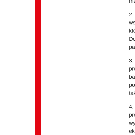
ma
2.
ws
kt
Do
pa
3.
pr
ba
po
ta
4.
pr
wy
ek