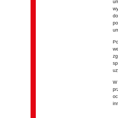
um
wy
do
po
um
Po
we
zg
sp
uz
W 
pr
oc
in