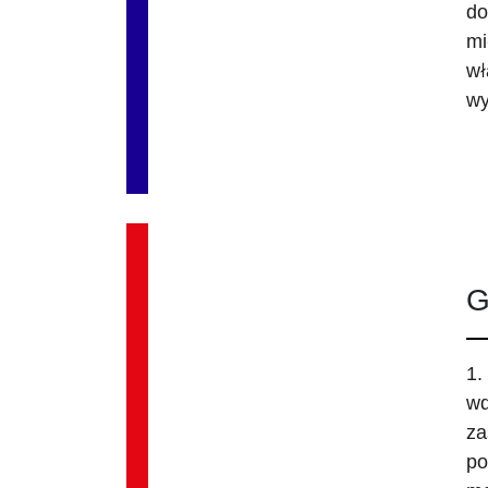
do
mi
wł
wy
G
1.
wd
za
po