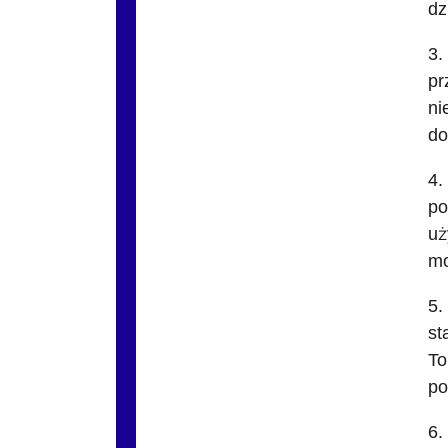
dz
3.
pr
ni
do
4.
po
uż
mo
5.
st
To
po
6.