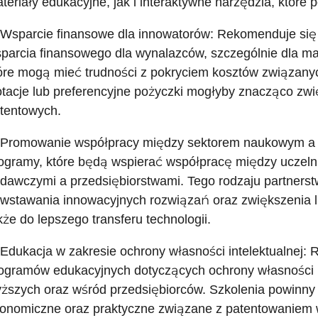
teriały edukacyjne, jak i interaktywne narzędzia, któr
 Wsparcie finansowe dla innowatorów: Rekomenduje s
parcia finansowego dla wynalazców, szczególnie dla mał
óre mogą mieć trudności z pokryciem kosztów związan
tacje lub preferencyjne pożyczki mogłyby znacząco zwi
tentowych.
 Promowanie współpracy między sektorem naukowym a 
ogramy, które będą wspierać współpracę między uczelni
dawczymi a przedsiębiorstwami. Tego rodzaju partners
wstawania innowacyjnych rozwiązań oraz zwiększenia l
kże do lepszego transferu technologii.
 Edukacja w zakresie ochrony własności intelektualnej
ogramów edukacyjnych dotyczących ochrony własności in
ższych oraz wśród przedsiębiorców. Szkolenia powinn
onomiczne oraz praktyczne związane z patentowaniem w