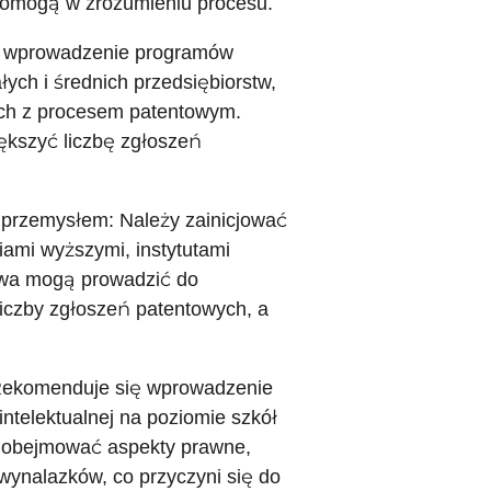
e pomogą w zrozumieniu procesu.
ię wprowadzenie programów
ych i średnich przedsiębiorstw,
ych z procesem patentowym.
ększyć liczbę zgłoszeń
przemysłem: Należy zainicjować
ami wyższymi, instytutami
twa mogą prowadzić do
iczby zgłoszeń patentowych, a
: Rekomenduje się wprowadzenie
telektualnej na poziomie szkół
y obejmować aspekty prawne,
ynalazków, co przyczyni się do