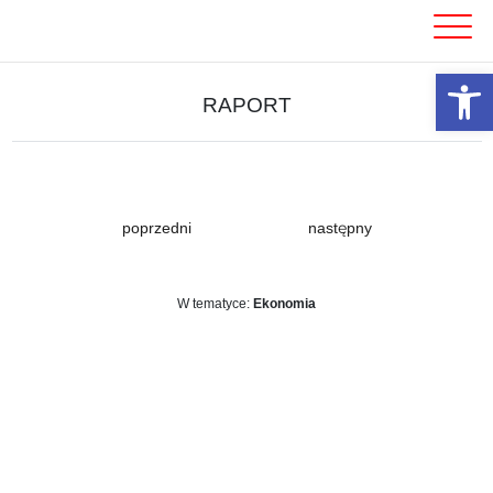
Skip
to
content
Otwórz 
RAPORT
poprzedni
następny
W tematyce:
Ekonomia