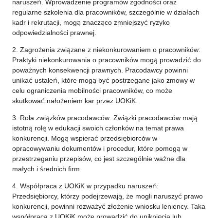
naruszeń. Wprowadzenie programów zgodności oraz
regularne szkolenia dla pracowników, szczególnie w działach
kadr i rekrutacji, mogą znacząco zmniejszyć ryzyko
odpowiedzialności prawnej.
2. Zagrożenia związane z niekonkurowaniem o pracowników:
Praktyki niekonkurowania o pracowników mogą prowadzić do
poważnych konsekwencji prawnych. Pracodawcy powinni
unikać ustaleń, które mogą być postrzegane jako zmowy w
celu ograniczenia mobilności pracowników, co może
skutkować nałożeniem kar przez UOKiK.
3. Rola związków pracodawców: Związki pracodawców mają
istotną rolę w edukacji swoich członków na temat prawa
konkurencji. Mogą wspierać przedsiębiorców w
opracowywaniu dokumentów i procedur, które pomogą w
przestrzeganiu przepisów, co jest szczególnie ważne dla
małych i średnich firm.
4. Współpraca z UOKiK w przypadku naruszeń:
Przedsiębiorcy, którzy podejrzewają, że mogli naruszyć prawo
konkurencji, powinni rozważyć złożenie wniosku leniency. Taka
współpraca z UOKiK może prowadzić do uniknięcia lub