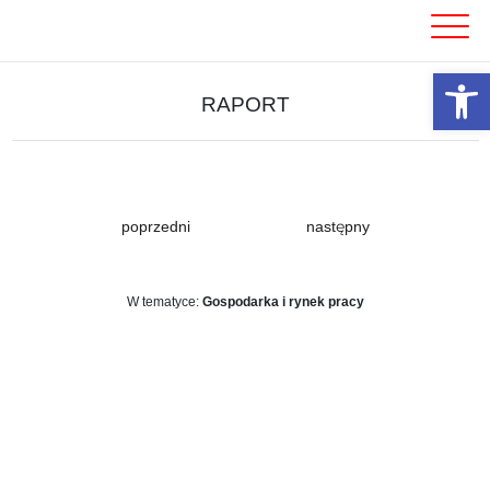
Skip
to
content
Otwórz 
RAPORT
poprzedni
następny
W tematyce:
Gospodarka i rynek pracy