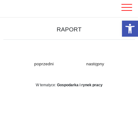
Skip
to
content
Otwórz 
RAPORT
poprzedni
następny
W tematyce:
Gospodarka i rynek pracy