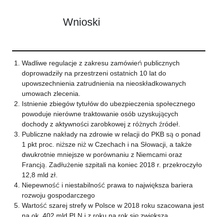
Wnioski
Wadliwe regulacje z zakresu zamówień publicznych
doprowadziły na przestrzeni ostatnich 10 lat do
upowszechnienia zatrudnienia na nieoskładkowanych
umowach zlecenia.
Istnienie zbiegów tytułów do ubezpieczenia społecznego
powoduje nierówne traktowanie osób uzyskujących
dochody z aktywności zarobkowej z różnych źródeł.
Publiczne nakłady na zdrowie w relacji do PKB są o ponad
1 pkt proc. niższe niż w Czechach i na Słowacji, a także
dwukrotnie mniejsze w porównaniu z Niemcami oraz
Francją. Zadłużenie szpitali na koniec 2018 r. przekroczyło
12,8 mld zł.
Niepewność i niestabilność prawa to największa bariera
rozwoju gospodarczego
Wartość szarej strefy w Polsce w 2018 roku szacowana jest
na ok. 402 mld PLN i z roku na rok się zwiększa.