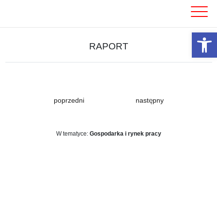
Skip
to
content
Otwórz 
RAPORT
poprzedni
następny
W tematyce:
Gospodarka i rynek pracy