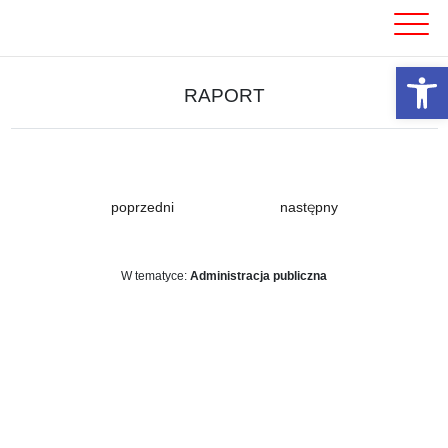
Skip
to
content
Otwórz 
RAPORT
poprzedni
następny
W tematyce:
Administracja publiczna