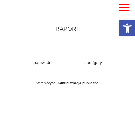
Skip
to
content
Otwórz 
RAPORT
poprzedni
następny
W tematyce:
Administracja publiczna