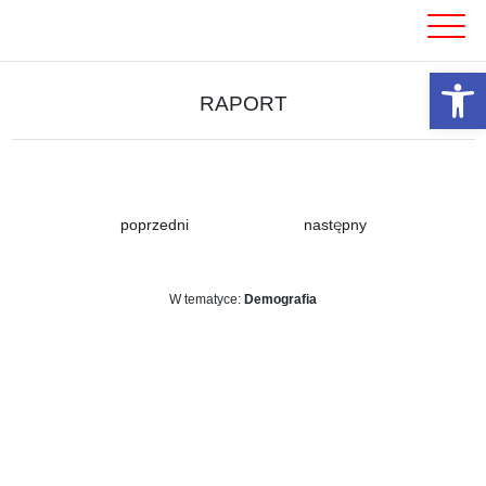
Skip
to
content
Otwórz 
RAPORT
poprzedni
następny
W tematyce:
Demografia