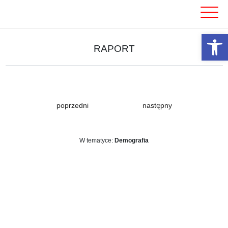
Skip
to
content
Otwórz 
RAPORT
poprzedni
następny
W tematyce:
Demografia