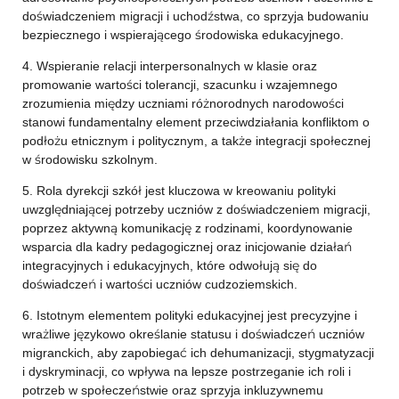
doświadczeniem migracji i uchodźstwa, co sprzyja budowaniu
bezpiecznego i wspierającego środowiska edukacyjnego.
4. Wspieranie relacji interpersonalnych w klasie oraz
promowanie wartości tolerancji, szacunku i wzajemnego
zrozumienia między uczniami różnorodnych narodowości
stanowi fundamentalny element przeciwdziałania konfliktom o
podłożu etnicznym i politycznym, a także integracji społecznej
w środowisku szkolnym.
5. Rola dyrekcji szkół jest kluczowa w kreowaniu polityki
uwzględniającej potrzeby uczniów z doświadczeniem migracji,
poprzez aktywną komunikację z rodzinami, koordynowanie
wsparcia dla kadry pedagogicznej oraz inicjowanie działań
integracyjnych i edukacyjnych, które odwołują się do
doświadczeń i wartości uczniów cudzoziemskich.
6. Istotnym elementem polityki edukacyjnej jest precyzyjne i
wrażliwe językowo określanie statusu i doświadczeń uczniów
migranckich, aby zapobiegać ich dehumanizacji, stygmatyzacji
i dyskryminacji, co wpływa na lepsze postrzeganie ich roli i
potrzeb w społeczeństwie oraz sprzyja inkluzywnemu