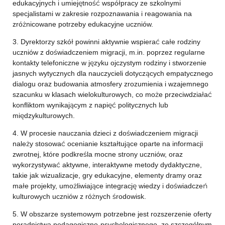
edukacyjnych i umiejętność współpracy ze szkolnymi
specjalistami w zakresie rozpoznawania i reagowania na
zróżnicowane potrzeby edukacyjne uczniów.
3. Dyrektorzy szkół powinni aktywnie wspierać całe rodziny
uczniów z doświadczeniem migracji, m.in. poprzez regularne
kontakty telefoniczne w języku ojczystym rodziny i stworzenie
jasnych wytycznych dla nauczycieli dotyczących empatycznego
dialogu oraz budowania atmosfery zrozumienia i wzajemnego
szacunku w klasach wielokulturowych, co może przeciwdziałać
konfliktom wynikającym z napięć politycznych lub
międzykulturowych.
4. W procesie nauczania dzieci z doświadczeniem migracji
należy stosować ocenianie kształtujące oparte na informacji
zwrotnej, które podkreśla mocne strony uczniów, oraz
wykorzystywać aktywne, interaktywne metody dydaktyczne,
takie jak wizualizacje, gry edukacyjne, elementy dramy oraz
małe projekty, umożliwiające integrację wiedzy i doświadczeń
kulturowych uczniów z różnych środowisk.
5. W obszarze systemowym potrzebne jest rozszerzenie oferty
poradnictwa pedagogiczno-psychologicznego, ze szczególnym