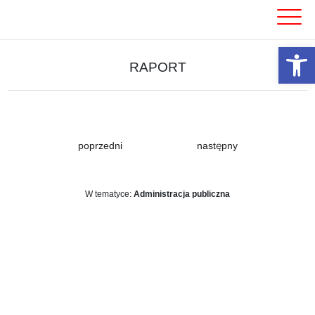
Skip
to
content
Otwórz 
RAPORT
poprzedni
następny
W tematyce:
Administracja publiczna