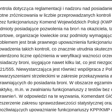
ntrola dotycząca reglamentacji i nadzoru nad posiadani
totne zróżnicowania w liczbie przeprowadzanych kontro
zez funkcjonariuszy Komend Wojewódzkich Policji (KWP)
dmioty posiadające pozwolenia na broń na okaziciela, tak
ortowe, organizacje łowieckie oraz podmioty wymagające
oblemem jest brak prawnego upoważnienia funkcjonariu
owadzenia takich kontroli, co znacznie utrudnia skutecz
wierdzono liczne opóźnienia w weryfikacji ważności orze
siadaczy broni, sięgające nawet kilku lat, co jest nie
21/555. Niewystarczająca jest również współpraca z Po
owarzyszeniami strzeleckimi w zakresie przekazywania
rawniających do posiadania broni. W obszarze egzamin
aktykę, m.in. w zwalnianiu funkcjonariuszy z testów be
rawnień. W odpowiedzi na te wyzwania, Komendant Głów
zszerzenie zakresu sprawozdawczości statystycznej oraz
ożliwiających upoważnianie funkcjonariuszy KPP/KMP d