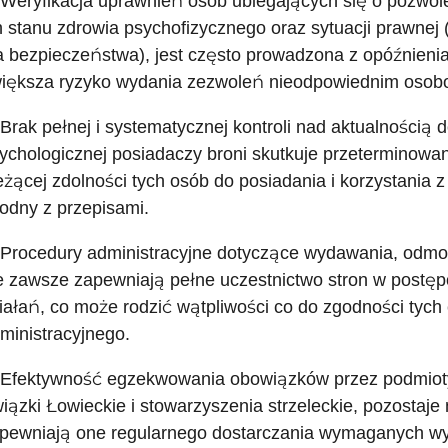
 Weryfikacja uprawnień osób ubiegających się o pozwol
h stanu zdrowia psychofizycznego oraz sytuacji prawnej 
a bezpieczeństwa), jest często prowadzona z opóźnieni
iększa ryzyko wydania zezwoleń nieodpowiednim osob
 Brak pełnej i systematycznej kontroli nad aktualnością
ychologicznej posiadaczy broni skutkuje przeterminowa
eżącej zdolności tych osób do posiadania i korzystania 
odny z przepisami.
 Procedury administracyjne dotyczące wydawania, odmo
e zawsze zapewniają pełne uczestnictwo stron w postęp
iałań, co może rodzić wątpliwości co do zgodności tyc
ministracyjnego.
 Efektywność egzekwowania obowiązków przez podmioty 
iązki Łowieckie i stowarzyszenia strzeleckie, pozostaje
pewniają one regularnego dostarczania wymaganych wy