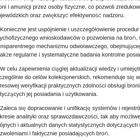
oni i amunicji przez osoby fizyczne, co pozwoli zredu
jewódzkich oraz zwiększyć efektywność nadzoru.
 Konieczne jest uspójnienie i uszczegółowienie procedur
ychofizycznego wnioskodawców o pozwolenia na broń, w
ansparentnego mechanizmu odwoławczego, obejmujące
także regularne i systematyczne badania kontrolne posia
 W celu zapewnienia ciągłej aktualizacji wiedzy i umiejęt
czególnie do celów kolekcjonerskich, rekomenduje się
resowej weryfikacji praktycznych zdolności obsługi bron
tyczących jej posiadania i użytkowania.
 Zaleca się dopracowanie i unifikację systemów i rejest
kresie analityki oraz sprawozdawczości, tak aby możliw
ójnych i aktualnych danych statystycznych dotyczących 
zwoleniami i faktycznie posiadających broń.