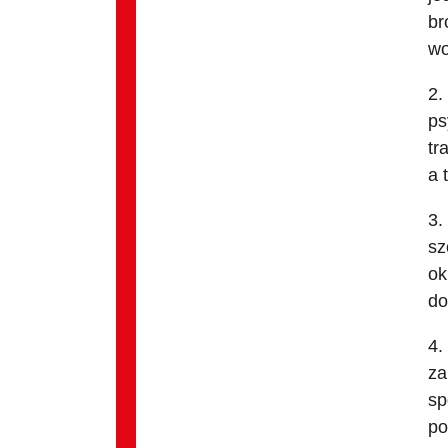
br
wo
2.
ps
tr
a 
3.
sz
ok
do
4.
za
sp
po