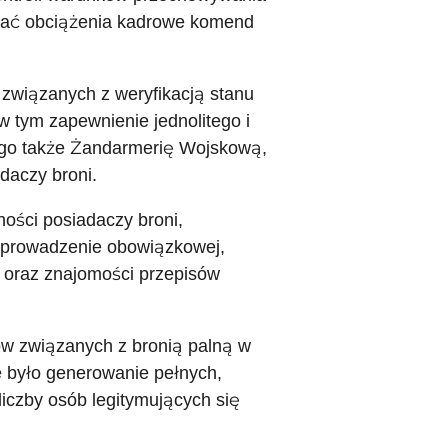
kować obciążenia kadrowe komend
 związanych z weryfikacją stanu
 tym zapewnienie jednolitego i
go także Żandarmerię Wojskową,
daczy broni.
ności posiadaczy broni,
 wprowadzenie obowiązkowej,
i oraz znajomości przepisów
rów związanych z bronią palną w
e było generowanie pełnych,
liczby osób legitymujących się