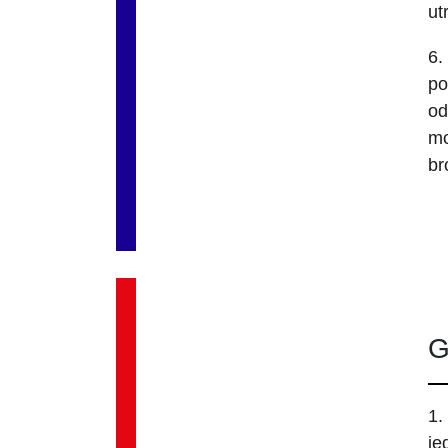
ut
6.
po
od
mo
br
G
1.
je