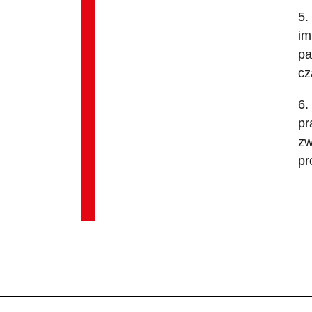
5.
im
pa
cz
6.
pr
zw
pr