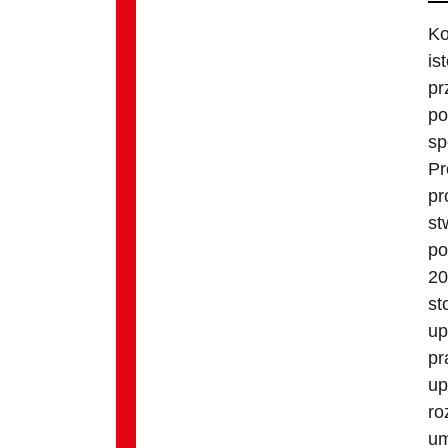
Ko
is
pr
po
sp
Pr
pr
st
po
20
st
up
pr
up
ro
um