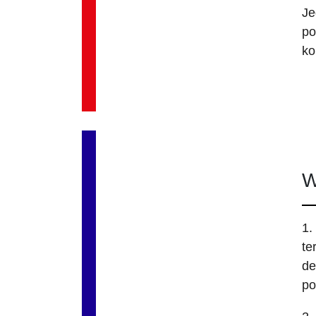
Je
po
ko
W
1.
te
de
po