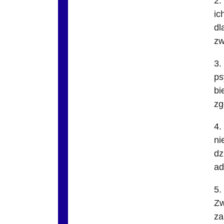
2.
ic
dl
zw
3.
ps
bi
zg
4.
ni
dz
ad
5.
Zw
za