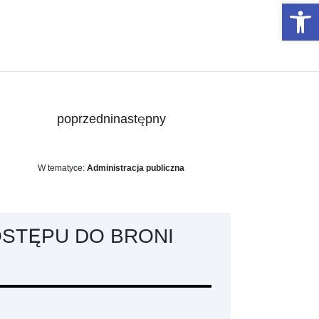
Otwórz 
poprzedni
następny
W tematyce:
Administracja publiczna
STĘPU DO BRONI