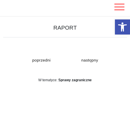
Skip
to
content
Otwórz 
RAPORT
poprzedni
następny
W tematyce:
Sprawy zagraniczne