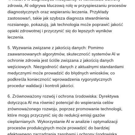
zdrowia, AI odgrywa kluczową rolę w przyspieszaniu procesów
diagnostycznych oraz wspieraniu leczenia. Przykłady
zastosowań, takie jak szybsza diagnoza stwardnienia
rozsianego, pokazują, jak technologia może poprawić jakość
opieki zdrowotnej i przyczynić się do lepszych wyników
leczenia.
5. Wyzwania związane z jakością danych: Pomimo
zaawansowanych algorytmów, skuteczność systemów AI w
ochronie zdrowia jest ściśle związana z jakością danych
wejściowych. Niezgodność danych z aktualnymi standardami
medycznymi może prowadzić do błędnych wniosków, co
podkreśla konieczność wprowadzenia rygorystycznych
procedur walidacji i kontroli jakości.
6. Zrównoważony rozwój i ochrona środowiska: Dyrektywa
dotycząca AI ma również potencjał do wspierania celów
zrównoważonego rozwoju, poprzez promowanie technologii,
które mogą przyczynić się do redukcji emisji gazów
cieplarnianych. Wykorzystanie AI w analizie i optymalizacji
procesów produkcyjnych może prowadzić do bardziej
efektywnego zarządzania zasobami i ochrony środowiska.