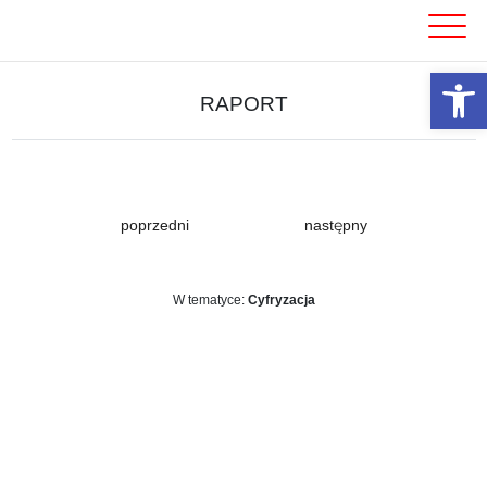
Skip
to
content
Otwórz 
RAPORT
poprzedni
następny
W tematyce:
Cyfryzacja