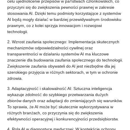
celu ujednolicenie przepisów w państwach członkowskich, co
przyczyni się do zwiększenia pewności prawnej w zakresie
stosowania AI. Dzięki temu podmioty korzystające z systemów
AI będą mogły działać w bardziej przewidywalnym środowisku
prawnym, co z kolei sprzyja innowacjom i rozwojowi
technologii.
2. Wzrost zaufania społecznego: Implementacja skutecznych
mechanizmów odpowiedzialności cywilnej oraz
transparentności w działaniu systemów AI ma kluczowe
znaczenie dla budowania zaufania społecznego do technologii.
Zwiększenie zaufania obywateli do AI jest niezbędne dla jej
szerokiego przyjęcia w różnych sektorach, w tym w ochronie
zdrowia.
3. Adaptacyjność i skalowalność AI: Sztuczna inteligencja
wykazuje zdolność do szybkiego przetwarzania dużych
zbiorów danych oraz adaptacji do zmieniających się warunków.
To sprawia, że AI może być skutecznie wykorzystywana w
różnych branżach, co przyczynia się do zwiększenia
efektywności operacyjnej i konkurencyjności przedsiębiorstw.
4. Rola AI w diagnostyce medycznej: W kontekście ochrony