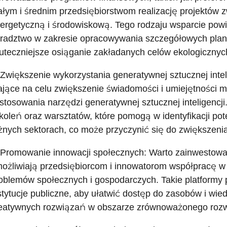
łym i średnim przedsiębiorstwom realizację projektów 
ergetyczną i środowiskową. Tego rodzaju wsparcie po
radztwo w zakresie opracowywania szczegółowych planó
uteczniejsze osiąganie zakładanych celów ekologicznyc
 Zwiększenie wykorzystania generatywnej sztucznej intel
jące na celu zwiększenie świadomości i umiejętności 
stosowania narzędzi generatywnej sztucznej inteligencji
koleń oraz warsztatów, które pomogą w identyfikacji po
żnych sektorach, co może przyczynić się do zwiększenia
 Promowanie innowacji społecznych: Warto zainwestować
ożliwiają przedsiębiorcom i innowatorom współpracę w
oblemów społecznych i gospodarczych. Takie platformy
stytucje publiczne, aby ułatwić dostęp do zasobów i wied
eatywnych rozwiązań w obszarze zrównoważonego rozw