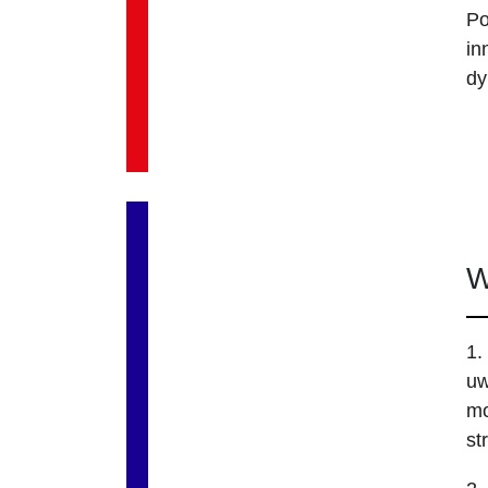
Po
in
dy
W
1.
uw
mo
st