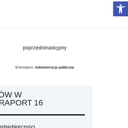
Otwórz 
poprzedni
następny
W tematyce:
Administracja publiczna
DÓW W
RAPORT 16
edsiębiorczości