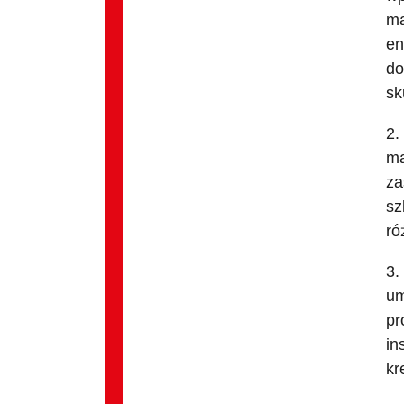
ma
en
do
sk
2.
ma
za
sz
ró
3.
um
pr
in
kr