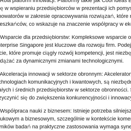
 Rola platform innowacji: Platformy takie jak Cool Ideas 
lę w wspieraniu przedsiębiorców w prezentacji ich pom
nowatorów w zakresie opracowywania rozwiązań, które 
eszkańców, co wskazuje na znaczenie współpracy w eko
 Wsparcie dla przedsiębiorstw: Kompleksowe wsparcie of
terprise Singapore jest kluczowe dla rozwoju firm. Podej
cie, które promuje ciągły rozwój kompetencji, jest niez
dążać za dynamicznymi zmianami technologicznymi.
 Akceleracja innowacji w sektorze obronnym: Akcelerator
chnologiach komunikacyjnych i kwantowych, są niezbędn
łych i średnich przedsiębiorstw w sektorze obronności
zyczynić się do zwiększenia konkurencyjności i innowac
 Współpraca nauki z biznesem: Istnieje potrzeba silniej
ukowym a biznesowym, szczególnie w kontekście komerc
ników badań na praktyczne zastosowania wymaga syner