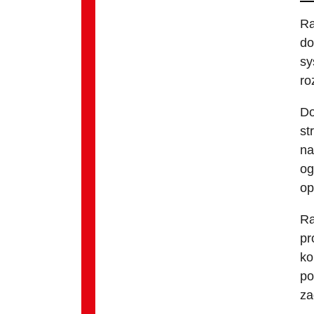
Ra
do
sy
ro
Do
st
na
og
op
Ra
pr
ko
po
za