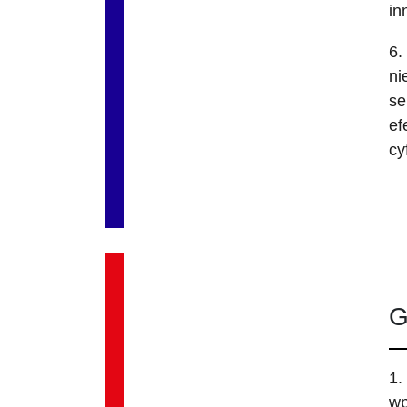
in
6.
ni
se
ef
cy
G
1.
wp