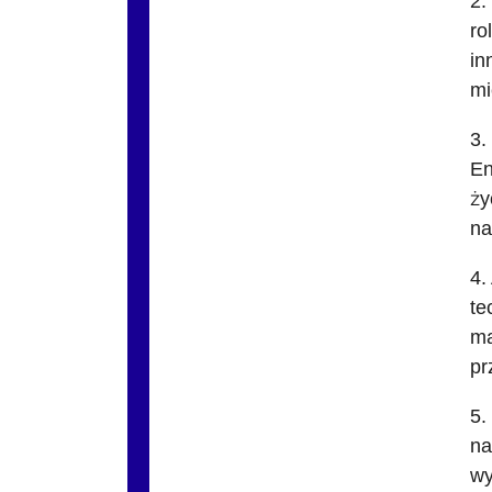
2.
ro
in
mi
3.
En
ży
na
4.
te
ma
pr
5.
na
wy