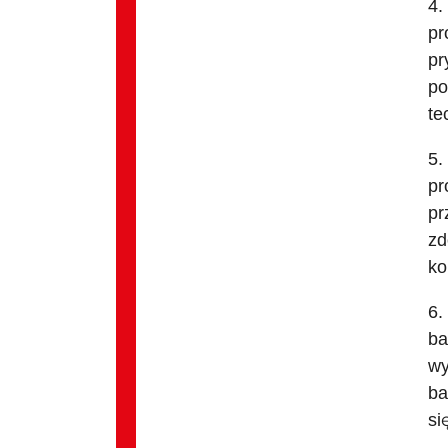
4.
pr
pr
po
te
5.
pr
pr
zd
ko
6.
ba
wy
ba
si