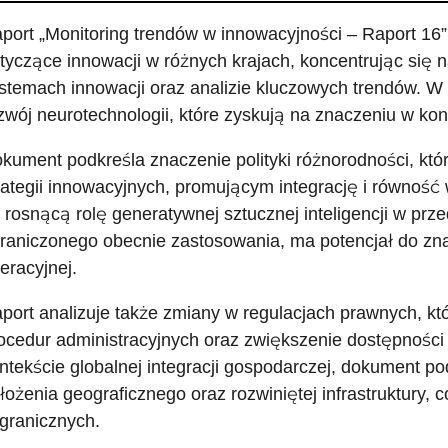
port „Monitoring trendów w innowacyjności – Raport 16”
tyczące innowacji w różnych krajach, koncentrując się
stemach innowacji oraz analizie kluczowych trendów. 
zwój neurotechnologii, które zyskują na znaczeniu w kont
kument podkreśla znaczenie polityki różnorodności, któ
rategii innowacyjnych, promującym integrację i równość
 rosnącą rolę generatywnej sztucznej inteligencji w prz
raniczonego obecnie zastosowania, ma potencjał do zn
eracyjnej.
port analizuje także zmiany w regulacjach prawnych, kt
ocedur administracyjnych oraz zwiększenie dostępności 
ntekście globalnej integracji gospodarczej, dokument po
łożenia geograficznego oraz rozwiniętej infrastruktury, c
granicznych.