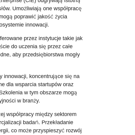
Enterprise (CIE) odgrywają istotną
ysłów. Umożliwiają one współpracę
mogą poprawić jakość życia
systemie innowacji.
erowane przez instytucje takie jak
ście do uczenia się przez całe
będne, aby przedsiębiorstwa mogły
y innowacji, koncentrujące się na
e dla wsparcia startupów oraz
. Szkolenia w tym obszarze mogą
yjności w branży.
szej współpracy między sektorem
jalizacji badań. Przekładanie
gii, co może przyspieszyć rozwój