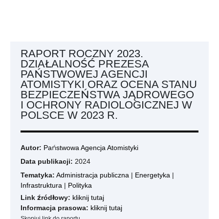
RAPORT ROCZNY 2023.
DZIAŁALNOŚĆ PREZESA
PAŃSTWOWEJ AGENCJI
ATOMISTYKI ORAZ OCENA STANU
BEZPIECZEŃSTWA JĄDROWEGO
I OCHRONY RADIOLOGICZNEJ W
POLSCE W 2023 R.
Autor:
Państwowa Agencja Atomistyki
Data publikacji:
2024
Tematyka:
Administracja publiczna
|
Energetyka
|
Infrastruktura
|
Polityka
Link źródłowy:
kliknij tutaj
Informacja prasowa:
kliknij tutaj
Skopiuj link do raportu