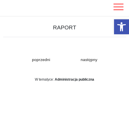
Skip
to
content
Otwórz 
RAPORT
poprzedni
następny
W tematyce:
Administracja publiczna