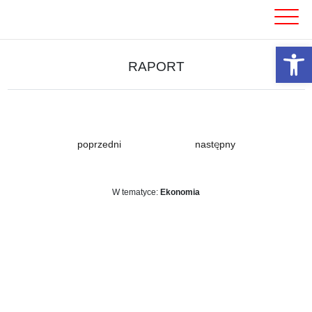
Skip
to
content
Otwórz 
RAPORT
poprzedni
następny
W tematyce:
Ekonomia